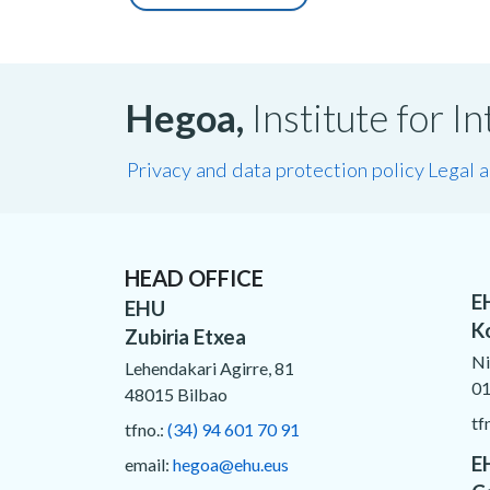
Hegoa,
Institute for 
Privacy and data protection policy
Legal 
HEAD OFFICE
E
EHU
K
Zubiria Etxea
Ni
Lehendakari Agirre, 81
01
48015 Bilbao
tf
tfno.:
(34) 94 601 70 91
E
email:
hegoa@ehu.eus