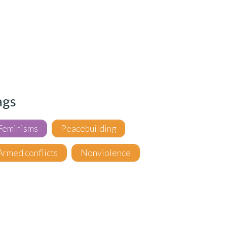
ags
Feminisms
Peacebuilding
Armed conflicts
Nonviolence