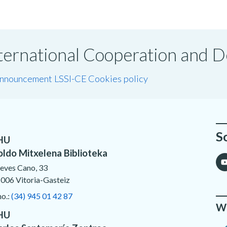
International Cooperation and
announcement LSSI-CE
Cookies policy
S
HU
oldo Mitxelena Biblioteka
eves Cano, 33
006 Vitoria-Gasteiz
no.:
(34) 945 01 42 87
We
HU