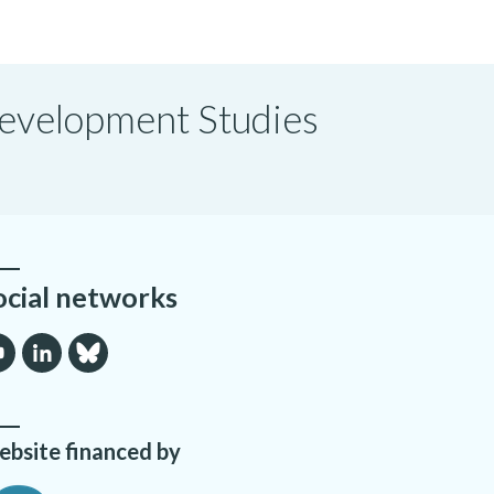
 Development Studies
ocial networks
bsite financed by