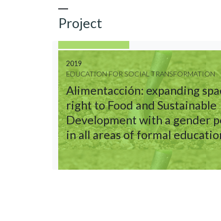
Project
2019
EDUCATION FOR SOCIAL TRANSFORMATION
Alimentacción: expanding spac
right to Food and Sustainable
Development with a gender p
in all areas of formal educatio