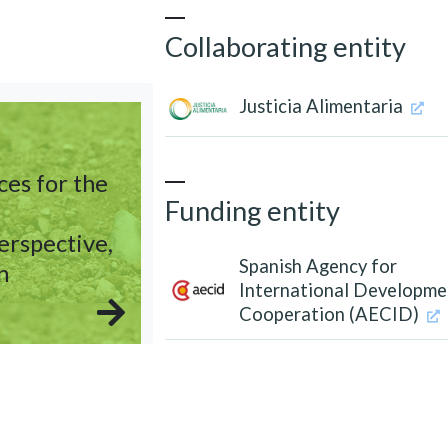
Collaborating entity
Justicia Alimentaria
es for the
Funding entity
erspective,
Spanish Agency for
n
International Developme
Cooperation (AECID)