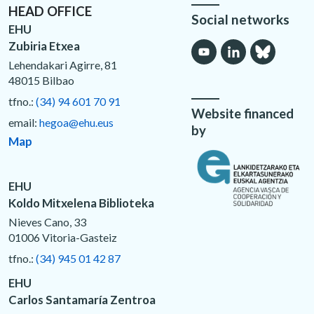
HEAD OFFICE
Social networks
EHU
Zubiria Etxea
Lehendakari Agirre, 81
48015 Bilbao
tfno.:
(34) 94 601 70 91
Website financed
email:
hegoa@ehu.eus
by
Map
EHU
Koldo Mitxelena Biblioteka
Nieves Cano, 33
01006 Vitoria-Gasteiz
tfno.:
(34) 945 01 42 87
EHU
Carlos Santamaría Zentroa