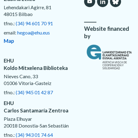
Lehendakari Agirre, 81
48015 Bilbao
tfno.:
(34) 94 601 70 91
Website financed
email:
hegoa@ehu.eus
by
Map
EHU
Koldo Mitxelena Biblioteka
Nieves Cano, 33
01006 Vitoria-Gasteiz
tfno.:
(34) 945 01 42 87
EHU
Carlos Santamaría Zentroa
Plaza Elhuyar
20018 Donostia-San Sebastián
tfno.:
(34) 943 01 74 64