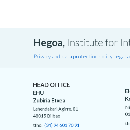
Hegoa,
Institute for 
Privacy and data protection policy
Legal 
HEAD OFFICE
E
EHU
K
Zubiria Etxea
Ni
Lehendakari Agirre, 81
01
48015 Bilbao
tf
tfno.:
(34) 94 601 70 91