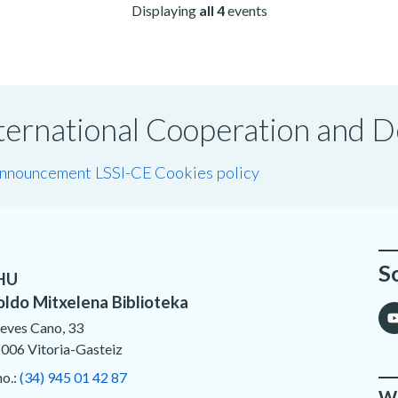
Displaying
all 4
events
International Cooperation and
announcement LSSI-CE
Cookies policy
S
HU
oldo Mitxelena Biblioteka
eves Cano, 33
006 Vitoria-Gasteiz
no.:
(34) 945 01 42 87
We