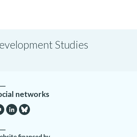
 Development Studies
ocial networks
bsite financed by