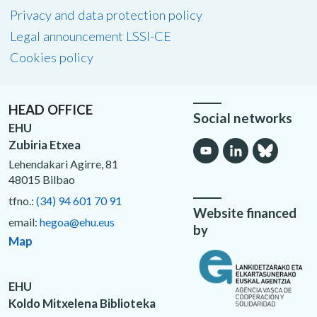
Privacy and data protection policy
Legal announcement LSSI-CE
Cookies policy
HEAD OFFICE
Social networks
EHU
Zubiria Etxea
Lehendakari Agirre, 81
48015 Bilbao
tfno.:
(34) 94 601 70 91
Website financed
email:
hegoa@ehu.eus
by
Map
EHU
Koldo Mitxelena Biblioteka