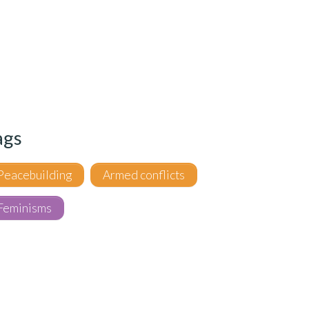
ags
Peacebuilding
Armed conflicts
Feminisms