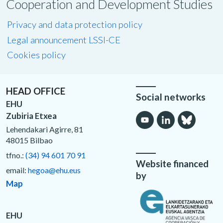
Cooperation and Development Studies
Privacy and data protection policy
Legal announcement LSSI-CE
Cookies policy
HEAD OFFICE
Social networks
EHU
Zubiria Etxea
Lehendakari Agirre, 81
48015 Bilbao
tfno.:
(34) 94 601 70 91
Website financed
email:
hegoa@ehu.eus
by
Map
EHU