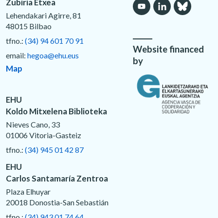
Zubiria Etxea
Lehendakari Agirre, 81
48015 Bilbao
tfno.:
(34) 94 601 70 91
Website financed
email:
hegoa@ehu.eus
by
Map
EHU
Koldo Mitxelena Biblioteka
Nieves Cano, 33
01006 Vitoria-Gasteiz
tfno.:
(34) 945 01 42 87
EHU
Carlos Santamaría Zentroa
Plaza Elhuyar
20018 Donostia-San Sebastián
tfno.:
(34) 943 01 74 64