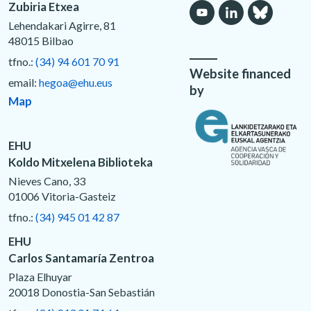
Zubiria Etxea
Lehendakari Agirre, 81
48015 Bilbao
tfno.:
(34) 94 601 70 91
Website financed
email:
hegoa@ehu.eus
by
Map
EHU
Koldo Mitxelena Biblioteka
Nieves Cano, 33
01006 Vitoria-Gasteiz
tfno.:
(34) 945 01 42 87
EHU
Carlos Santamaría Zentroa
Plaza Elhuyar
20018 Donostia-San Sebastián