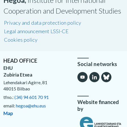
Hegoa,
Institute for International
Cooperation and Development Studies
Privacy and data protection policy
Legal announcement LSSI-CE
Cookies policy
HEAD OFFICE
Social networks
EHU
Zubiria Etxea
Lehendakari Agirre, 81
48015 Bilbao
tfno.:
(34) 94 601 70 91
Website financed
email:
hegoa@ehu.eus
by
Map