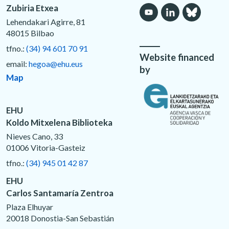
Zubiria Etxea
Lehendakari Agirre, 81
48015 Bilbao
tfno.:
(34) 94 601 70 91
Website financed
email:
hegoa@ehu.eus
by
Map
EHU
Koldo Mitxelena Biblioteka
Nieves Cano, 33
01006 Vitoria-Gasteiz
tfno.:
(34) 945 01 42 87
EHU
Carlos Santamaría Zentroa
Plaza Elhuyar
20018 Donostia-San Sebastián