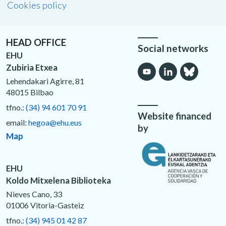
Cookies policy
HEAD OFFICE
Social networks
EHU
Zubiria Etxea
Lehendakari Agirre, 81
48015 Bilbao
tfno.:
(34) 94 601 70 91
Website financed
email:
hegoa@ehu.eus
by
Map
EHU
Koldo Mitxelena Biblioteka
Nieves Cano, 33
01006 Vitoria-Gasteiz
tfno.:
(34) 945 01 42 87