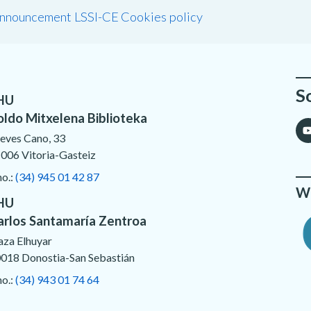
announcement LSSI-CE
Cookies policy
S
HU
oldo Mitxelena Biblioteka
eves Cano, 33
006 Vitoria-Gasteiz
no.:
(34) 945 01 42 87
We
HU
arlos Santamaría Zentroa
aza Elhuyar
018 Donostia-San Sebastián
no.:
(34) 943 01 74 64