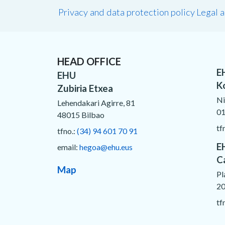
Privacy and data protection policy
Legal 
HEAD OFFICE
E
EHU
K
Zubiria Etxea
Ni
Lehendakari Agirre, 81
01
48015 Bilbao
tf
tfno.:
(34) 94 601 70 91
E
email:
hegoa@ehu.eus
C
Map
Pl
20
tf