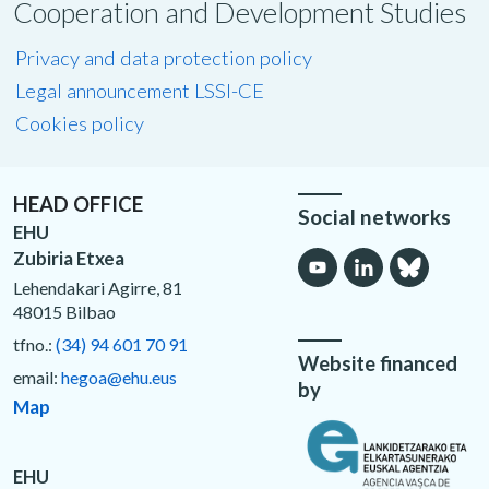
Cooperation and Development Studies
Privacy and data protection policy
Legal announcement LSSI-CE
Cookies policy
HEAD OFFICE
Social networks
EHU
Zubiria Etxea
Lehendakari Agirre, 81
48015 Bilbao
tfno.:
(34) 94 601 70 91
Website financed
email:
hegoa@ehu.eus
by
Map
EHU