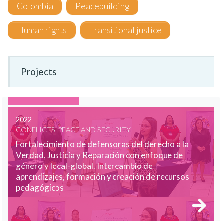
Colombia
Peacebuilding
Human rights
Transitional justice
Projects
2022
CONFLICTS, PEACE AND SECURITY
Fortalecimiento de defensoras del derecho a la
Verdad, Justicia y Reparación con enfoque de
género y local-global. Intercambio de
aprendizajes, formación y creación de recursos
pedagógicos