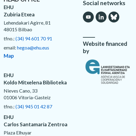
Social networks
EHU
Zubiria Etxea
Lehendakari Agirre, 81
48015 Bilbao
tfno.:
(34) 94 601 70 91
Website financed
email:
hegoa@ehu.eus
by
Map
EHU
Koldo Mitxelena Biblioteka
Nieves Cano, 33
01006 Vitoria-Gasteiz
tfno.:
(34) 945 01 42 87
EHU
Carlos Santamaría Zentroa
Plaza Elhuyar