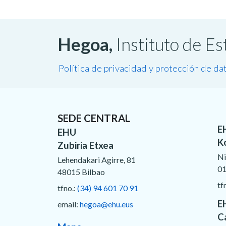
Hegoa,
Instituto de E
Política de privacidad y protección de da
SEDE CENTRAL
E
EHU
K
Zubiria Etxea
Ni
Lehendakari Agirre, 81
01
48015 Bilbao
tf
tfno.:
(34) 94 601 70 91
E
email:
hegoa@ehu.eus
C