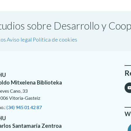
studios sobre Desarrollo y Coo
tos
Aviso legal
Política de cookies
R
HU
oldo Mitxelena Biblioteka
eves Cano, 33
006 Vitoria-Gasteiz
no.:
(34) 945 01 42 87
We
HU
arlos Santamaría Zentroa