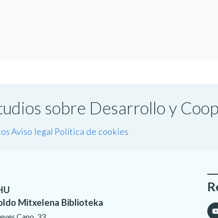
studios sobre Desarrollo y Coo
tos
Aviso legal
Política de cookies
R
HU
oldo Mitxelena Biblioteka
eves Cano, 33