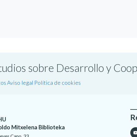
studios sobre Desarrollo y Coo
tos
Aviso legal
Política de cookies
R
HU
oldo Mitxelena Biblioteka
eves Cano, 33