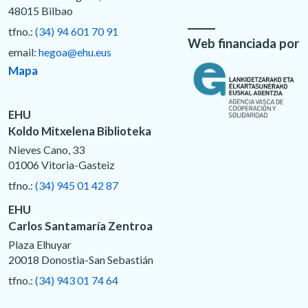
48015 Bilbao
tfno.:
(34) 94 601 70 91
Web financiada por
email:
hegoa@ehu.eus
Mapa
EHU
Koldo Mitxelena Biblioteka
Nieves Cano, 33
01006 Vitoria-Gasteiz
tfno.:
(34) 945 01 42 87
EHU
Carlos Santamaría Zentroa
Plaza Elhuyar
20018 Donostia-San Sebastián
tfno.:
(34) 943 01 74 64