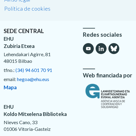
Política de cookies
SEDE CENTRAL
Redes sociales
EHU
Zubiria Etxea
Lehendakari Agirre, 81
48015 Bilbao
tfno.:
(34) 94 601 70 91
Web financiada por
email:
hegoa@ehu.eus
Mapa
EHU
Koldo Mitxelena Biblioteka
Nieves Cano, 33
01006 Vitoria-Gasteiz