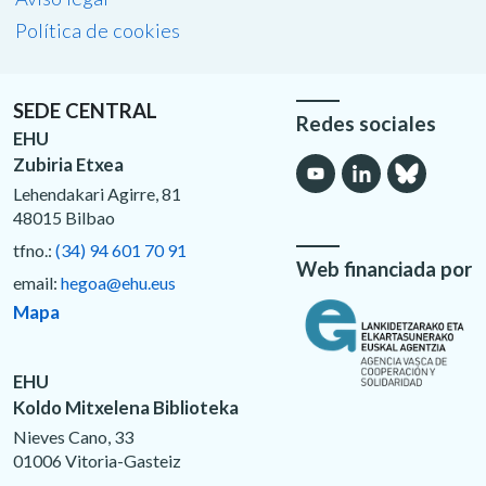
Política de cookies
SEDE CENTRAL
Redes sociales
EHU
Zubiria Etxea
Lehendakari Agirre, 81
48015 Bilbao
tfno.:
(34) 94 601 70 91
Web financiada por
email:
hegoa@ehu.eus
Mapa
EHU
Koldo Mitxelena Biblioteka
Nieves Cano, 33
01006 Vitoria-Gasteiz