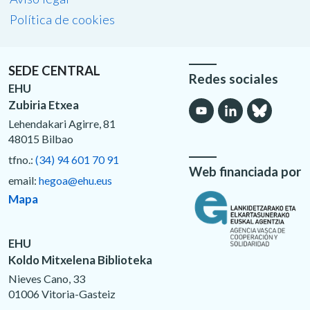
Política de cookies
SEDE CENTRAL
Redes sociales
EHU
Zubiria Etxea
Lehendakari Agirre, 81
48015 Bilbao
tfno.:
(34) 94 601 70 91
Web financiada por
email:
hegoa@ehu.eus
Mapa
EHU
Koldo Mitxelena Biblioteka
Nieves Cano, 33
01006 Vitoria-Gasteiz