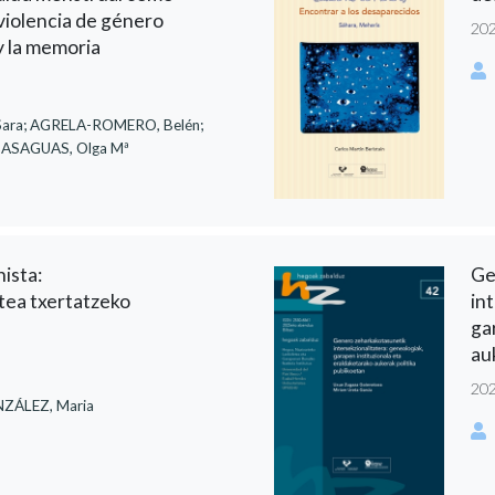
 violencia de género
20
y la memoria
ara; AGRELA-ROMERO, Belén;
SAGUAS, Olga Mª
ista:
Ge
atea txertatzeko
in
ga
au
20
ÁLEZ, Maria