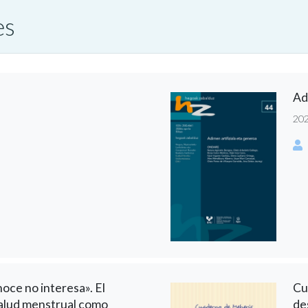
es
Ad
20
oce no interesa». El
Cu
salud menstrual como
de