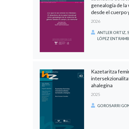
genealogía de la
desde el cuerpo 
2026
ANTLER ORTIZ, S
LÓPEZ ENTRAMBA
Kazetaritza femin
intersekzionalit
ahalegina
2025
GOROSARRI GONZ