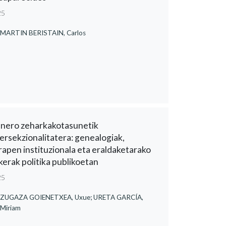
25
MARTIN BERISTAIN, Carlos
nero zeharkakotasunetik
tersekzionalitatera: genealogiak,
rapen instituzionala eta eraldaketarako
kerak politika publikoetan
25
ZUGAZA GOIENETXEA, Uxue; URETA GARCÍA,
Miriam