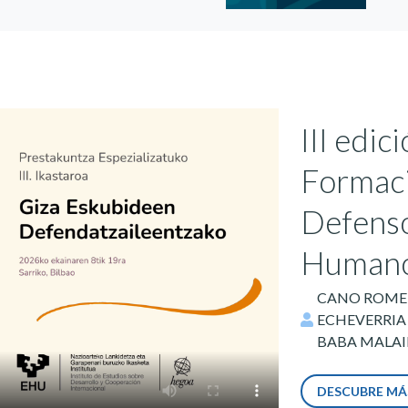
III edic
Formaci
Defens
Human
CANO ROMERO,
ECHEVERRIA AL
BABA MALAIN
DESCUBRE MÁ