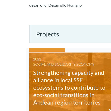
desarrollo; Desarrollo Humano
Projects
2022
SOCIAL AND SOLIDARITY ECONOMY
Strengthening capacity and
alliance in local SSE
ecosystems to contribute to
eco-social transitions in
Andean region territories