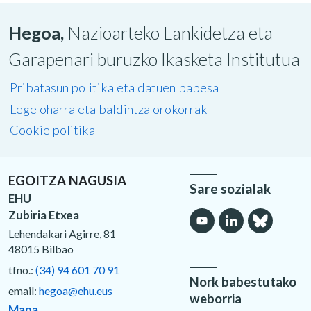
Hegoa,
Nazioarteko Lankidetza eta
Garapenari buruzko Ikasketa Institutua
Pribatasun politika eta datuen babesa
Lege oharra eta baldintza orokorrak
Cookie politika
EGOITZA NAGUSIA
Sare sozialak
EHU
Zubiria Etxea
Lehendakari Agirre, 81
48015 Bilbao
tfno.:
(34) 94 601 70 91
Nork babestutako
email:
hegoa@ehu.eus
weborria
Mapa