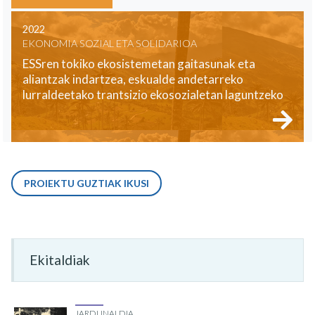
2022
EKONOMIA SOZIAL ETA SOLIDARIOA
ESSren tokiko ekosistemetan gaitasunak eta
aliantzak indartzea, eskualde andetarreko
lurraldeetako trantsizio ekosozialetan laguntzeko
PROIEKTU GUZTIAK IKUSI
Ekitaldiak
JARDUNALDIA