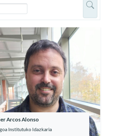
ier Arcos Alonso
oa Institutuko Idazkaria