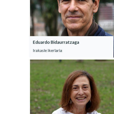
Eduardo Bidaurratzaga
Irakasle ikerlaria