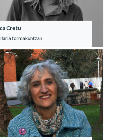
ca Cretu
rlaria formakuntzan