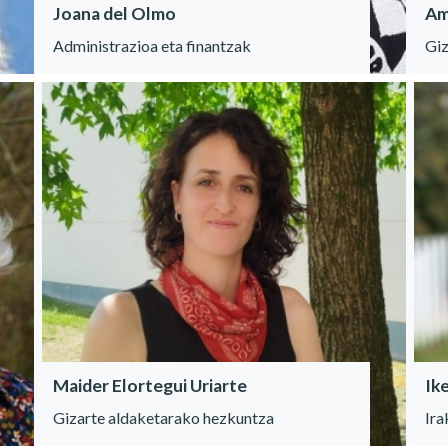
Joana del Olmo
Am
Administrazioa eta finantzak
Giz
Maider Elortegui Uriarte
Ik
Gizarte aldaketarako hezkuntza
Ira