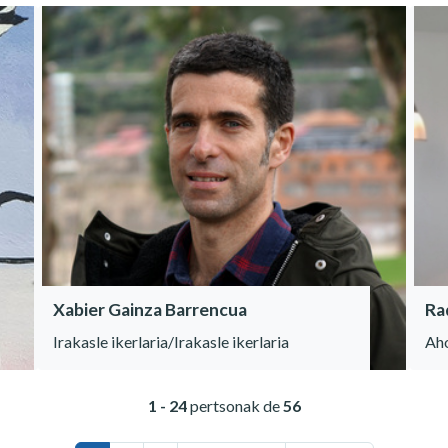
Xabier Gainza Barrencua
Ra
Irakasle ikerlaria/Irakasle ikerlaria
Aho
1 - 24
pertsonak de
56