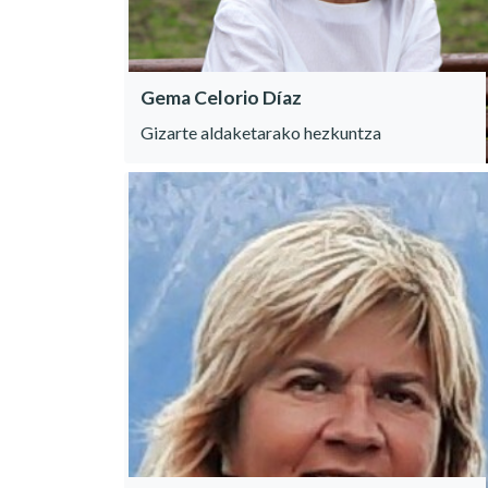
Gema Celorio Díaz
Gizarte aldaketarako hezkuntza