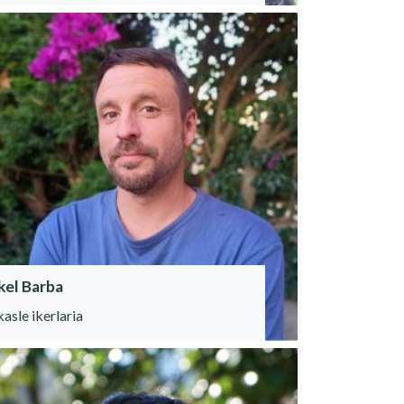
kel Barba
kasle ikerlaria