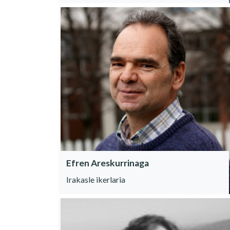
Efren Areskurrinaga
Irakasle ikerlaria