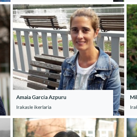
Amaia García Azpuru
Mi
Irakasle ikerlaria
Ira