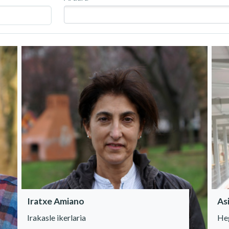
Iratxe Amiano
As
Irakasle ikerlaria
Heg