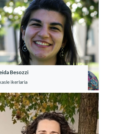
eida Besozzi
kasle ikerlaria