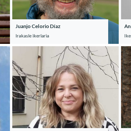
Juanjo Celorio Díaz
An
Irakasle ikerlaria
Ike