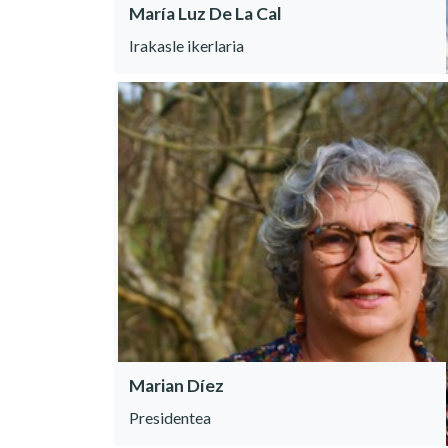
María Luz De La Cal
Irakasle ikerlaria
Marian Díez
Presidentea