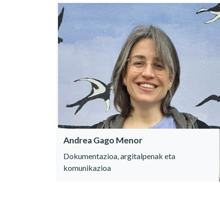
Andrea Gago Menor
Dokumentazioa, argitalpenak eta
komunikazioa