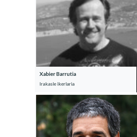
Xabier Barrutia
Irakasle ikerlaria