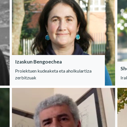
Izaskun Bengoechea
Sh
Proiektuen kudeaketa eta aholkulartiza
zerbitzuak
Ira