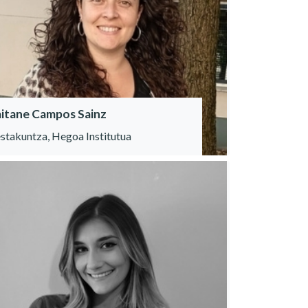
itane Campos Sainz
stakuntza, Hegoa Institutua