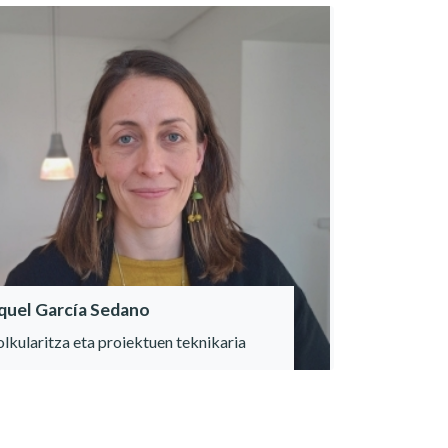
quel García Sedano
lkularitza eta proiektuen teknikaria