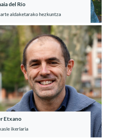
aia del Río
arte aldaketarako hezkuntza
er Etxano
kasle ikerlaria