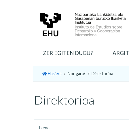
ZER EGITEN DUGU?
ARGI
Hasiera
Nor gara?
Direktorioa
Direktorioa
Izena