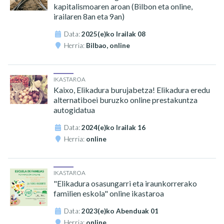
kapitalismoaren aroan (Bilbon eta online,
irailaren 8an eta 9an)
Data:
2025(e)ko Irailak 08
Herria:
Bilbao, online
IKASTAROA
Kaixo, Elikadura burujabetza! Elikadura eredu
alternatiboei buruzko online prestakuntza
autogidatua
Data:
2024(e)ko Irailak 16
Herria:
online
IKASTAROA
"Elikadura osasungarri eta iraunkorrerako
familien eskola" online ikastaroa
Data:
2023(e)ko Abenduak 01
Herria:
online