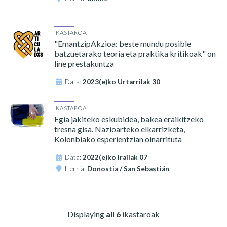
IKASTAROA
"EmantzipAkzioa: beste mundu posible
batzuetarako teoria eta praktika kritikoak" on
line prestakuntza
Data:
2023(e)ko Urtarrilak 30
IKASTAROA
Egia jakiteko eskubidea, bakea eraikitzeko
tresna gisa. Nazioarteko elkarrizketa,
Kolonbiako esperientzian oinarrituta
Data:
2022(e)ko Irailak 07
Herria:
Donostia / San Sebastián
Displaying
all 6
ikastaroak