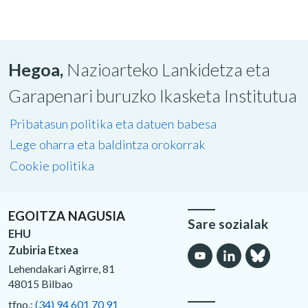
Hegoa,
Nazioarteko Lankidetza eta
Garapenari buruzko Ikasketa Institutua
Pribatasun politika eta datuen babesa
Lege oharra eta baldintza orokorrak
Cookie politika
EGOITZA NAGUSIA
Sare sozialak
EHU
Zubiria Etxea
Lehendakari Agirre, 81
48015 Bilbao
tfno.:
(34) 94 601 70 91