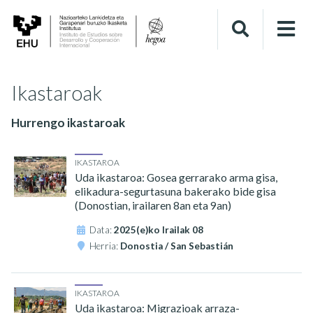
Ikastaroak
Hurrengo ikastaroak
IKASTAROA
Uda ikastaroa: Gosea gerrarako arma gisa,
elikadura-segurtasuna bakerako bide gisa
(Donostian, irailaren 8an eta 9an)
Data:
2025(e)ko Irailak 08
Herria:
Donostia / San Sebastián
IKASTAROA
Uda ikastaroa: Migrazioak arraza-