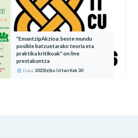
"EmantzipAkzioa: beste mundu
posible batzuetarako teoria eta
praktika kritikoak" on line
prestakuntza
Data:
2023(e)ko Urtarrilak 30