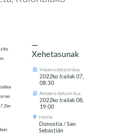
zitu
Xehetasunak
en
Hasiera data/ordua
2022ko Irailak 07,
08:30
zailea
Amaiera data/ordua
Horren
2022ko Irailak 08,
k? Zer
19:00
Herria
Donostia / San
deei
Sebastián