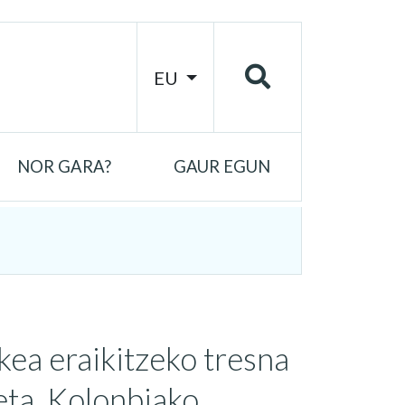
EU
NOR GARA?
GAUR EGUN
kea eraikitzeko tresna
eta, Kolonbiako