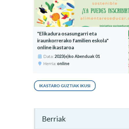
"Elikadura osasungarri eta
iraunkorrerako familien eskola"
online ikastaroa
Data:
2023(e)ko Abenduak 01
Herria:
online
IKASTARO GUZTIAK IKUSI
Berriak