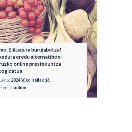
ixo, Elikadura burujabetza!
ikadura eredu alternatiboei
ruzko online prestakuntza
togidatua
Data:
2024(e)ko Irailak 16
Herria:
online