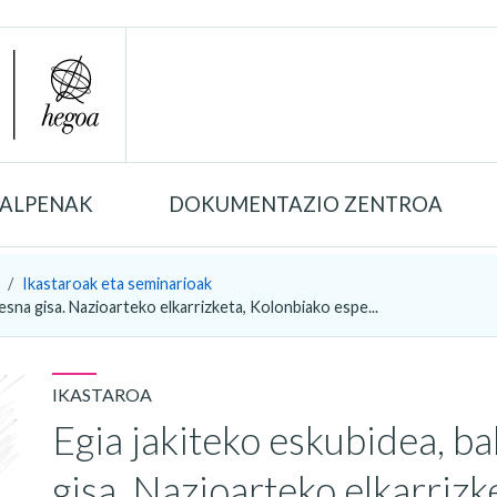
TALPENAK
DOKUMENTAZIO ZENTROA
Ikastaroak eta seminarioak
esna gisa. Nazioarteko elkarrizketa, Kolonbiako espe...
IKASTAROA
Egia jakiteko eskubidea, ba
gisa. Nazioarteko elkarrizk