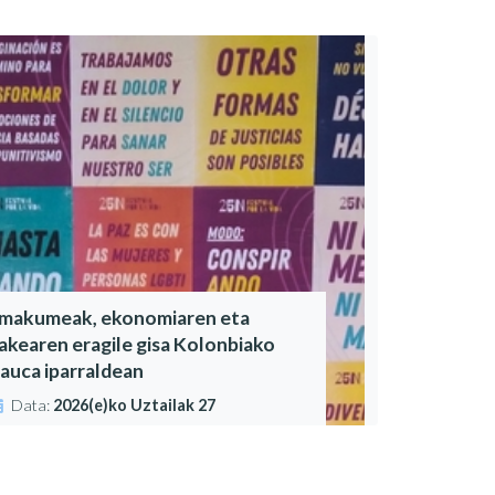
makumeak, ekonomiaren eta
akearen eragile gisa Kolonbiako
auca iparraldean
Data:
2026(e)ko Uztailak 27