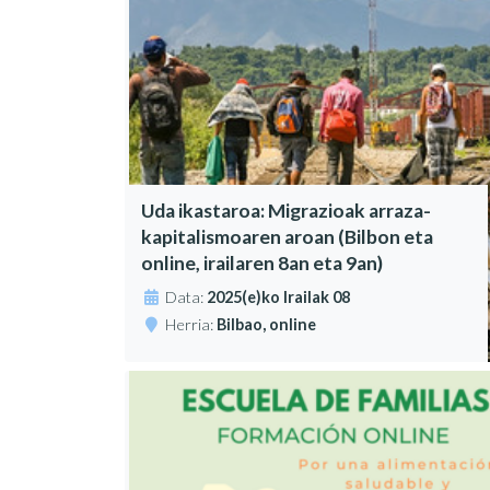
Uda ikastaroa: Migrazioak arraza-
kapitalismoaren aroan (Bilbon eta
online, irailaren 8an eta 9an)
Data:
2025(e)ko Irailak 08
Herria:
Bilbao, online