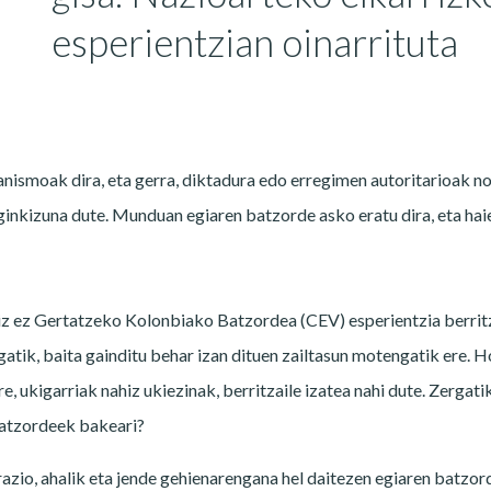
esperientzian oinarrituta
ismoak dira, eta gerra, diktadura edo erregimen autoritarioak no
ginkizuna dute. Munduan egiaren batzorde asko eratu dira, eta hai
riz ez Gertatzeko Kolonbiako Batzordea (CEV) esperientzia berrit
gatik, baita gainditu behar izan dituen zailtasun motengatik ere. 
, ukigarriak nahiz ukiezinak, berritzaile izatea nahi dute. Zergati
batzordeek bakeari?
azio, ahalik eta jende gehienarengana hel daitezen egiaren batzor