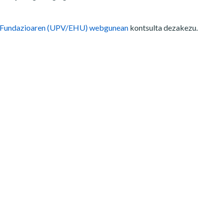
 Fundazioaren (UPV/EHU) webgunean
kontsulta dezakezu.