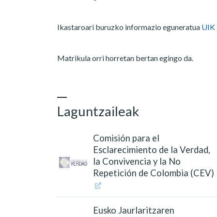
Ikastaroari buruzko informazio eguneratua
UIK
Matrikula orri horretan bertan egingo da.
Laguntzaileak
Comisión para el
Esclarecimiento de la Verdad,
la Convivencia y la No
Repetición de Colombia (CEV)
Eusko Jaurlaritzaren