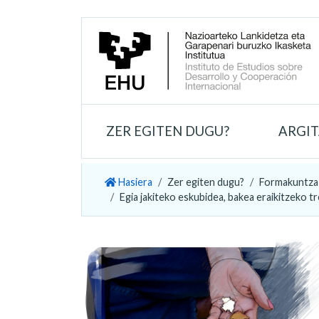
ZER EGITEN DUGU?
ARGI
Hasiera
Zer egiten dugu?
Formakuntza
Egia jakiteko eskubidea, bakea eraikitzeko tr