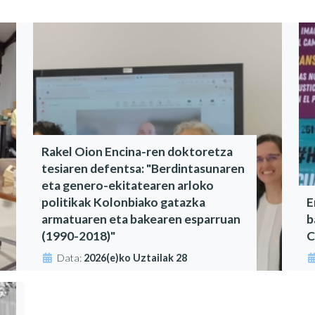
Rakel Oion Encina-ren doktoretza
tesiaren defentsa: "Berdintasunaren
eta genero-ekitatearen arloko
politikak Kolonbiako gatazka
E
armatuaren eta bakearen esparruan
b
(1990-2018)"
C
Data:
2026(e)ko Uztailak 28