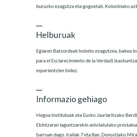
buruzko ezagutza eta gogoetak, Kolonbiako azke
Helburuak
Egiaren Batzordeak hobeto ezagutzea, bakea lo
para el Esclarecimiento de la Verdad) ikaskuntza
esperientzien bidez.
Informazio gehiago
Hegoa Institutuak eta Eusko Jaurlaritzako Berdin
Ekintzaren laguntzarekin antolatutako prestak
barruan dago. Irailak 7 eta 8an, Donostiako Mir