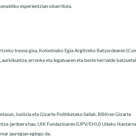
naldiko esperientzian oinarrituta.
rtzeko tresna gisa, Kolonbiako Egia Argitzeko Batzordearen (Co
, aurkikuntza, erronka eta legatuaren eta beste herrialde batzuet
tasun, Justizia eta Gizarte Politiketako Sailak, BBKren Gizarte
untza-jarduera hau, UIK Fundazioaren (UPV/EHU) Udako Ikastaro
amar jauregian egingo da.