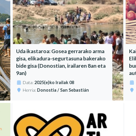
Uda ikastaroa: Gosea gerrarako arma
Ka
gisa, elikadura-segurtasuna bakerako
El
bide gisa (Donostian, irailaren 8an eta
bu
9an)
au
Data:
2025(e)ko Irailak 08
Herria:
Donostia / San Sebastián