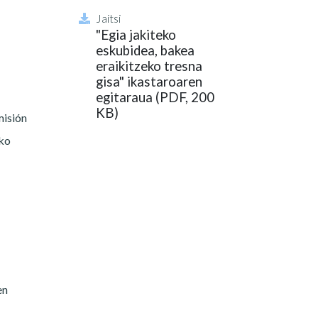
Jaitsi
"Egia jakiteko
eskubidea, bakea
eraikitzeko tresna
gisa" ikastaroaren
egitaraua (PDF, 200
KB)
misión
ako
en