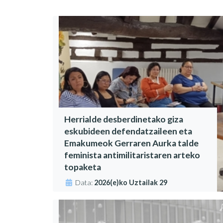
Herrialde desberdinetako giza
eskubideen defendatzaileen eta
Emakumeok Gerraren Aurka talde
feminista antimilitaristaren arteko
topaketa
Data:
2026(e)ko Uztailak 29