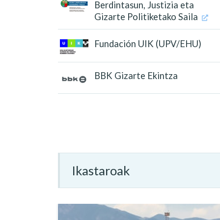
Berdintasun, Justizia eta
Gizarte Politiketako Saila
Fundación UIK (UPV/EHU)
BBK Gizarte Ekintza
Ikastaroak