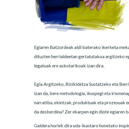
Egiaren Batzordeak aldi baterako ikerketa mekan
dituzten herrialdeetan gertatutakoa argitzeko e
legatuak ere askotarikoak izan dira.
Egia Argitzeko, Bizikidetza Sustatzeko eta Ber
izan da, bere metodologia, ikuspegi eta irismena
narratiba, ekintzak, produktuak eta prozesuak ere
da desberdina? Zer ekarpen egin diote egiaren 
Galdera horiek dira uda-ikastaro honetako inspir