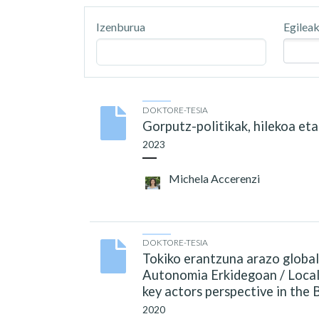
Izenburua
Egilea
DOKTORE-TESIA
Gorputz-politikak, hilekoa et
2023
Michela Accerenzi
DOKTORE-TESIA
Tokiko erantzuna arazo global
Autonomia Erkidegoan / Local 
key actors perspective in t
2020