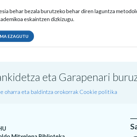
esia behar bezala burutzeko behar diren laguntza metodol
kademikoa eskaintzen dizkizugu.
MA EZAGUTU
nkidetza eta Garapenari buruzk
e oharra eta baldintza orokorrak
Cookie politika
S
HU
oldo Mitxelena Biblioteka