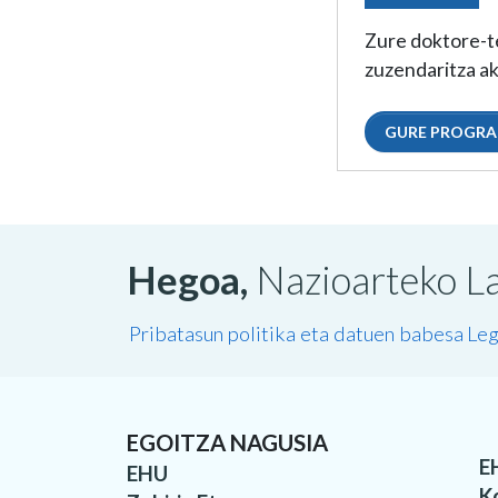
Zure doktore-t
zuzendaritza a
GURE PROGRA
Hegoa,
Nazioarteko La
Pribatasun politika eta datuen babesa
Leg
EGOITZA NAGUSIA
E
EHU
K