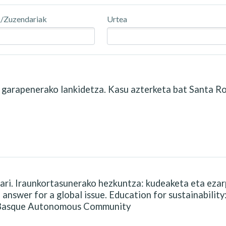
k/Zuzendariak
Urtea
a garapenerako lankidetza. Kasu azterketa bat Santa 
ari. Iraunkortasunerako hezkuntza: kudeaketa eta ezar
answer for a global issue. Education for sustainabili
he Basque Autonomous Community