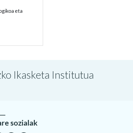
ogikoa eta
o Ikasketa Institutua
are sozialak