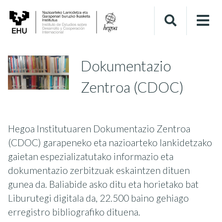
Dokumentazio
Zentroa (CDOC)
Hegoa Institutuaren Dokumentazio Zentroa
(CDOC) garapeneko eta nazioarteko lankidetzako
gaietan espezializatutako informazio eta
dokumentazio zerbitzuak eskaintzen dituen
gunea da. Baliabide asko ditu eta horietako bat
Liburutegi digitala da, 22.500 baino gehiago
erregistro bibliografiko dituena.