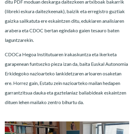
ditu PDF moduan deskarga daitezkeen artxiboak bakarrik
(libreki eskura daitezkeenak), baizik eta erregistro guztiak
gaizka sailkatuta ere eskaintzen ditu, edukiaren analisiaren
arabera eta CDOC bertan egindako gaien tesauro baten
laguntzarekin.
CDOCa Hegoa Institutuaren irakaskuntza eta ikerketa
garapenean funtsezko pieza izan da, baita Euskal Autonomia
Erkidegoko nazioarteko lankidetzaren arloaren osaketan
ere. Horrez gain, Estatu zein nazioarteko mailan hedapen
garrantzitsua dauka eta gaztelaniaz baliabideak eskaintzen
dituen lehen mailako zentro bihurtu da.