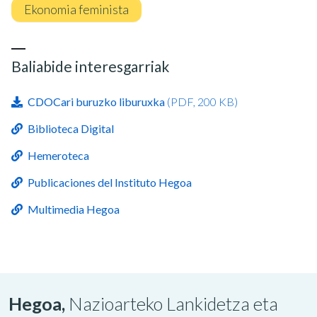
Ekonomia feminista
Baliabide interesgarriak
CDOCari buruzko liburuxka
(PDF, 200 KB)
Biblioteca Digital
Hemeroteca
Publicaciones del Instituto Hegoa
Multimedia Hegoa
Hegoa,
Nazioarteko Lankidetza eta