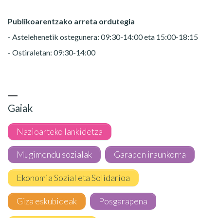
Publikoarentzako arreta ordutegia
- Astelehenetik ostegunera: 09:30-14:00 eta 15:00-18:15
- Ostiraletan: 09:30-14:00
Gaiak
Nazioarteko lankidetza
Mugimendu sozialak
Garapen iraunkorra
Ekonomia Sozial eta Solidarioa
Giza eskubideak
Posgarapena