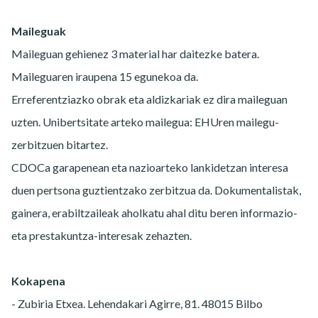
Maileguak
Maileguan gehienez 3 material har daitezke batera.
Maileguaren iraupena 15 egunekoa da.
Erreferentziazko obrak eta aldizkariak ez dira maileguan
uzten. Unibertsitate arteko mailegua: EHUren mailegu-
zerbitzuen bitartez.
CDOCa garapenean eta nazioarteko lankidetzan interesa
duen pertsona guztientzako zerbitzua da. Dokumentalistak,
gainera, erabiltzaileak aholkatu ahal ditu beren informazio-
eta prestakuntza-interesak zehazten.
Kokapena
- Zubiria Etxea. Lehendakari Agirre, 81. 48015 Bilbo