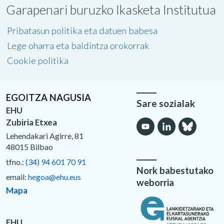
Garapenari buruzko Ikasketa Institutua
Pribatasun politika eta datuen babesa
Lege oharra eta baldintza orokorrak
Cookie politika
EGOITZA NAGUSIA
Sare sozialak
EHU
Zubiria Etxea
Lehendakari Agirre, 81
48015 Bilbao
tfno.:
(34) 94 601 70 91
Nork babestutako
email:
hegoa@ehu.eus
weborria
Mapa
EHU