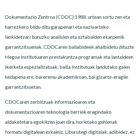
Dokumentazio Zentroa (CDOC) 1988. urtean sortu zen eta
harrezkero bildu ditu garapenari eta nazioarteko
lankidetzari buruzko analisien eta eztabaiden ekarpenik
garrantzitsuenak. CDOCaren baliabideek ahalbidetu dituzte
Hegoa Institutuaren prestakuntza programak eta lantaldeen
ikerketa espezializatuak, baita Institutuak landutako gaien
hedapena ere, bai eremu akademikoan, bai gizarte-eragile
garrantzitsuetan.
CDOCaren zerbitzuak informazioaren eta
dokumentazioaren teknologia berriek eragindako
aldaketetara egokitzen joan dira, horietako gehienak
formatu digitalean eskainiz. Liburutegi digitalak, adibidez, ez