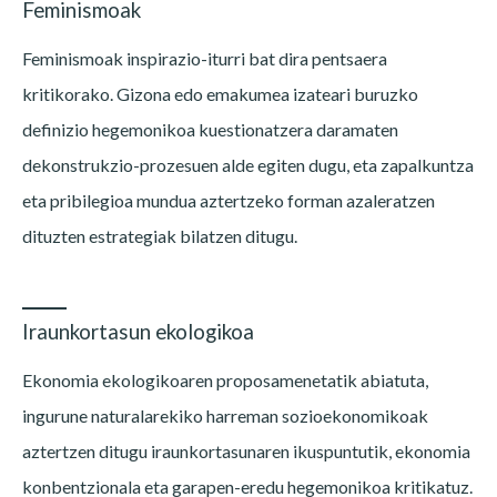
Feminismoak
Feminismoak inspirazio-iturri bat dira pentsaera
kritikorako. Gizona edo emakumea izateari buruzko
definizio hegemonikoa kuestionatzera daramaten
dekonstrukzio-prozesuen alde egiten dugu, eta zapalkuntza
eta pribilegioa mundua aztertzeko forman azaleratzen
dituzten estrategiak bilatzen ditugu.
Iraunkortasun ekologikoa
Ekonomia ekologikoaren proposamenetatik abiatuta,
ingurune naturalarekiko harreman sozioekonomikoak
aztertzen ditugu iraunkortasunaren ikuspuntutik, ekonomia
konbentzionala eta garapen-eredu hegemonikoa kritikatuz.