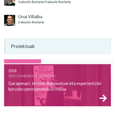
Irakasle ikerlaria/Irakasle ikerlaria
Unai Villalba
Irakasle ikerlaria
Proiektuak
2018
PENTSAMENDU KRITIKOAK
Garapenari, teoriei, ikuspuntuei eta esperientziei
buruzko pentsamendu kritikoa