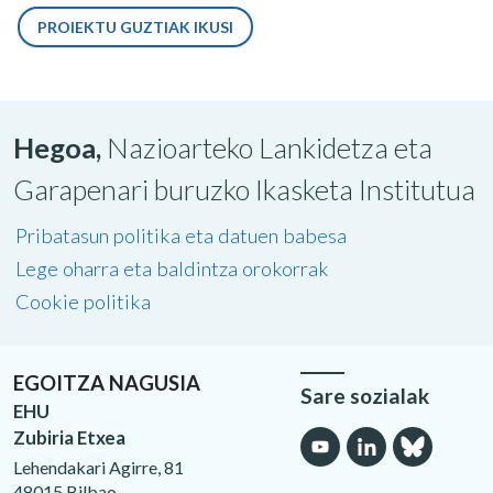
PROIEKTU GUZTIAK IKUSI
Hegoa,
Nazioarteko Lankidetza eta
Garapenari buruzko Ikasketa Institutua
Pribatasun politika eta datuen babesa
Lege oharra eta baldintza orokorrak
Cookie politika
EGOITZA NAGUSIA
Sare sozialak
EHU
Zubiria Etxea
Lehendakari Agirre, 81
48015 Bilbao