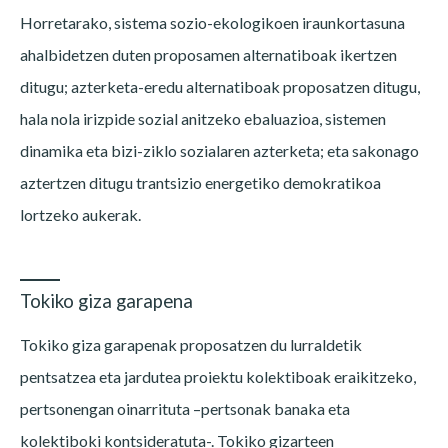
Horretarako, sistema sozio-ekologikoen iraunkortasuna
ahalbidetzen duten proposamen alternatiboak ikertzen
ditugu; azterketa-eredu alternatiboak proposatzen ditugu,
hala nola irizpide sozial anitzeko ebaluazioa, sistemen
dinamika eta bizi-ziklo sozialaren azterketa; eta sakonago
aztertzen ditugu trantsizio energetiko demokratikoa
lortzeko aukerak.
Tokiko giza garapena
Tokiko giza garapenak proposatzen du lurraldetik
pentsatzea eta jardutea proiektu kolektiboak eraikitzeko,
pertsonengan oinarrituta –pertsonak banaka eta
kolektiboki kontsideratuta-. Tokiko gizarteen