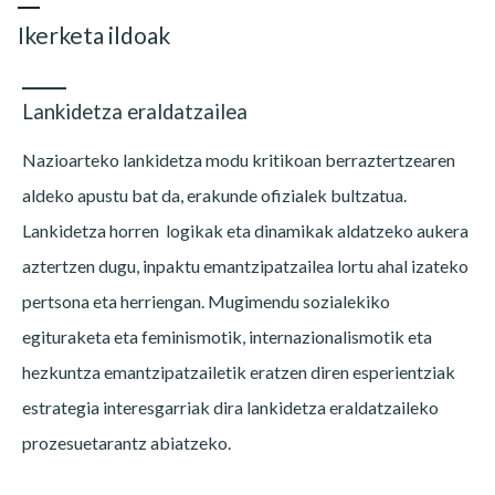
Ikerketa ildoak
Lankidetza eraldatzailea
Nazioarteko lankidetza modu kritikoan berraztertzearen
aldeko apustu bat da, erakunde ofizialek bultzatua.
Lankidetza horren logikak eta dinamikak aldatzeko aukera
aztertzen dugu, inpaktu emantzipatzailea lortu ahal izateko
pertsona eta herriengan. Mugimendu sozialekiko
egituraketa eta feminismotik, internazionalismotik eta
hezkuntza emantzipatzailetik eratzen diren esperientziak
estrategia interesgarriak dira lankidetza eraldatzaileko
prozesuetarantz abiatzeko.