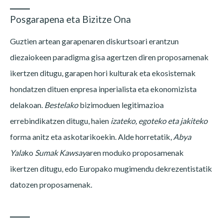
Posgarapena eta Bizitze Ona
Guztien artean garapenaren diskurtsoari erantzun
diezaiokeen paradigma gisa agertzen diren proposamenak
ikertzen ditugu, garapen hori kulturak eta ekosistemak
hondatzen dituen enpresa inperialista eta ekonomizista
delakoan.
Bestelako
bizimoduen legitimazioa
errebindikatzen ditugu, haien
izateko, egoteko eta jakiteko
forma anitz eta askotarikoekin. Alde horretatik,
Abya
Yala
ko
Sumak Kawsay
aren moduko proposamenak
ikertzen ditugu, edo Europako mugimendu dekrezentistatik
datozen proposamenak.