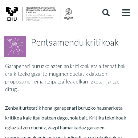
Pentsamendu kritikoak
Garapenari buruzko azterlan kritikoak eta alternatibak
eraikitzeko gizarte-mugimenduetatik datozen
proposamen emantzipatzaileak elkarrizketan jartzen
ditugu.
Zenbait urtetatik hona, garapenari buruzko hausnarketa
kritikoa kale itsu batean dago, nolabait. Kritika teknikoak
egiaztatzen duenez, zazpi hamarkadaz garapen-
proposamenak egin ostean, badirudi arazo teknikoak ez