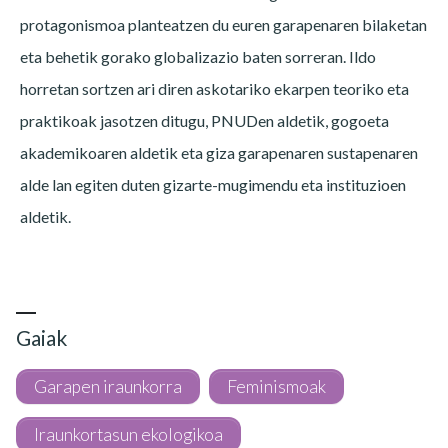
protagonismoa planteatzen du euren garapenaren bilaketan
eta behetik gorako globalizazio baten sorreran. Ildo
horretan sortzen ari diren askotariko ekarpen teoriko eta
praktikoak jasotzen ditugu, PNUDen aldetik, gogoeta
akademikoaren aldetik eta giza garapenaren sustapenaren
alde lan egiten duten gizarte-mugimendu eta instituzioen
aldetik.
Gaiak
Garapen iraunkorra
Feminismoak
Iraunkortasun ekologikoa