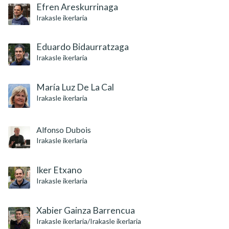
Efren Areskurrinaga
Irakasle ikerlaria
Eduardo Bidaurratzaga
Irakasle ikerlaria
María Luz De La Cal
Irakasle ikerlaria
Alfonso Dubois
Irakasle ikerlaria
Iker Etxano
Irakasle ikerlaria
Xabier Gainza Barrencua
Irakasle ikerlaria/Irakasle ikerlaria