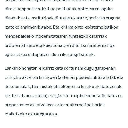
direla konpontzen. Kritika politikoak boterearen logika,
dinamika eta instituzioak ditu aurrez aurre, horietan eragina
izateko ahalmenik gabe. Eta kritika onto-epistemologikoa
mendebaldeko modernitatearen funtsezko oinarriak
problematizatu eta kuestionatzen ditu, baina alternatiba
egituratzea oztopatzen duen ikuspegi batetik.
Lan-arlo honetan, elkarrizketa sortu nahi dugu garapenari
buruzko azterlan kritikoen (azterlan postestrukturalistak eta
dekolonialak, feministak eta ekonomia kritikotik datozenak,
beste batzuen artean) eta gizarte-mugimenduetatik datozen
proposamen askatzaileen artean, alternatiba horiek
eraikitzeko estrategia gisa.