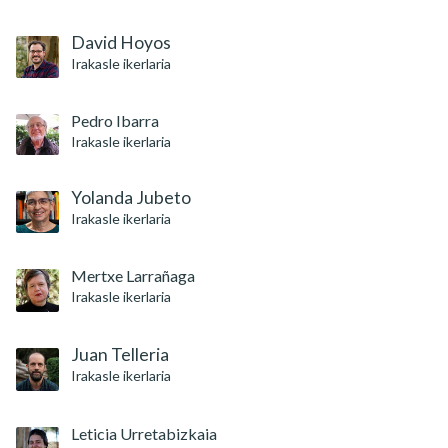
David Hoyos
Irakasle ikerlaria
Pedro Ibarra
Irakasle ikerlaria
Yolanda Jubeto
Irakasle ikerlaria
Mertxe Larrañaga
Irakasle ikerlaria
Juan Telleria
Irakasle ikerlaria
Leticia Urretabizkaia