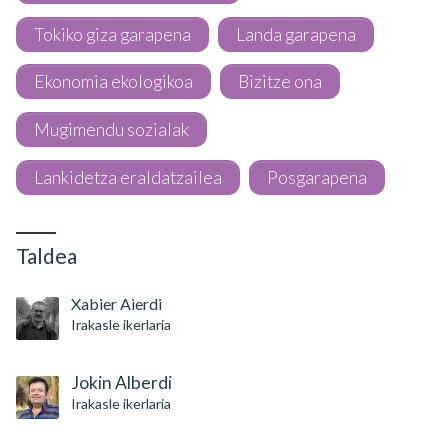
Tokiko giza garapena
Landa garapena
Ekonomia ekologikoa
Bizitze ona
Mugimendu sozialak
Lankidetza eraldatzailea
Posgarapena
Taldea
Xabier Aierdi
Irakasle ikerlaria
Jokin Alberdi
Irakasle ikerlaria