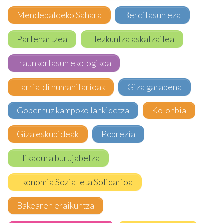
Mendebaldeko Sahara
Berditasun eza
Partehartzea
Hezkuntza askatzailea
Iraunkortasun ekologikoa
Larrialdi humanitarioak
Giza garapena
Gobernuz kampoko lankidetza
Kolonbia
Giza eskubideak
Pobrezia
Elikadura burujabetza
Ekonomia Sozial eta Solidarioa
Bakearen eraikuntza