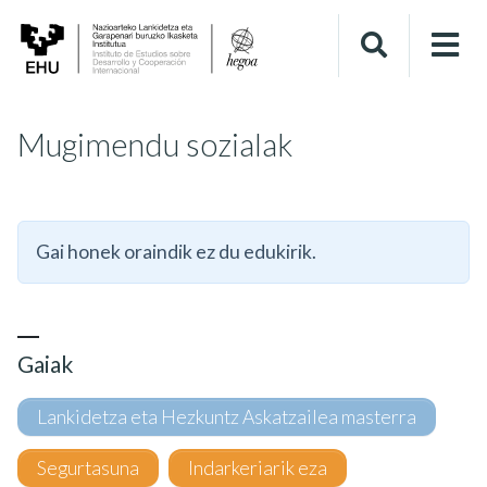
Mugimendu sozialak
Gai honek oraindik ez du edukirik.
Gaiak
Lankidetza eta Hezkuntz Askatzailea masterra
Segurtasuna
Indarkeriarik eza