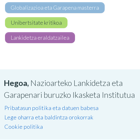
Globalizazioa eta Garapena masterra
Unibertsitate kritikoa
Lankidetza eraldatzailea
Hegoa,
Nazioarteko Lankidetza eta
Garapenari buruzko Ikasketa Institutua
Pribatasun politika eta datuen babesa
Lege oharra eta baldintza orokorrak
Cookie politika