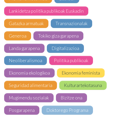
Lankidetza politika publikoak Euskadin
Gatazka armatuak
Transnazionalak
Generoa
Tokiko giza garapena
Landa garapena
Digitalizazioa
Neoliberalismoa
Politika publikoak
Ekonomia ekologikoa
Ekonomia feminista
Seguridad alimentaria
Kulturartekotasuna
Mugimendu sozialak
Bizitze ona
Posgarapena
Doktorego Programa