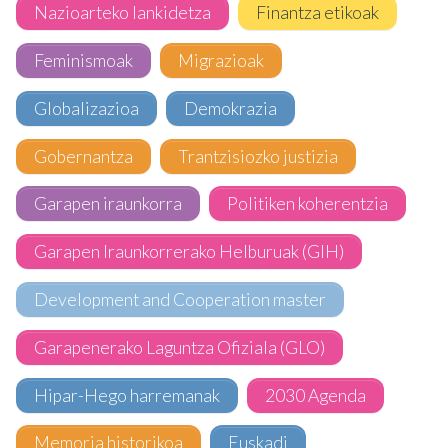
Nazioarteko lankidetza
Finantza etikoak
Feminismoak
Migrazioak
Globalizazioa
Demokrazia
Gobernantza
Trantzisiozko justizia
Garapen iraunkorra
Politiken koherentzia
Garapen Iraunkorrerako Helburuak (GIH)
Development and Cooperation master
Garapenerako Laguntza Ofiziala (GLO)
Hipar-Hego harremanak
2030 Agenda
Memoria historikoa
Euskadi