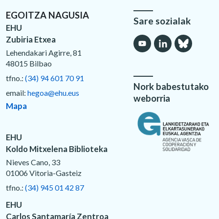
EGOITZA NAGUSIA
Sare sozialak
EHU
Zubiria Etxea
Lehendakari Agirre, 81
48015 Bilbao
tfno.:
(34) 94 601 70 91
Nork babestutako
email:
hegoa@ehu.eus
weborria
Mapa
EHU
Koldo Mitxelena Biblioteka
Nieves Cano, 33
01006 Vitoria-Gasteiz
tfno.:
(34) 945 01 42 87
EHU
Carlos Santamaría Zentroa