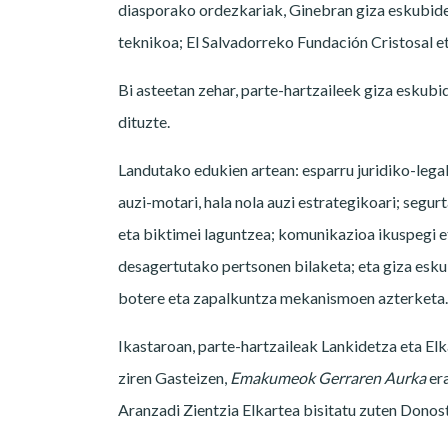
diasporako ordezkariak, Ginebran giza eskubide
teknikoa; El Salvadorreko Fundación Cristosal 
Bi asteetan zehar, parte-hartzaileek giza eskub
dituzte.
Landutako edukien artean: esparru juridiko-legal
auzi-motari, hala nola auzi estrategikoari; segu
eta biktimei laguntzea; komunikazioa ikuspegi et
desagertutako pertsonen bilaketa; eta giza esk
botere eta zapalkuntza mekanismoen azterketa.
Ikastaroan, parte-hartzaileak Lankidetza eta El
ziren Gasteizen,
Emakumeok Gerraren Aurka
era
Aranzadi Zientzia Elkartea bisitatu zuten Donost