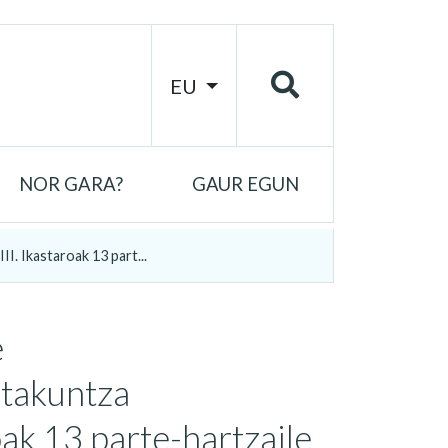
EU
NOR GARA?
GAUR EGUN
. Ikastaroak 13 part...
e
stakuntza
oak 13 parte-hartzaile