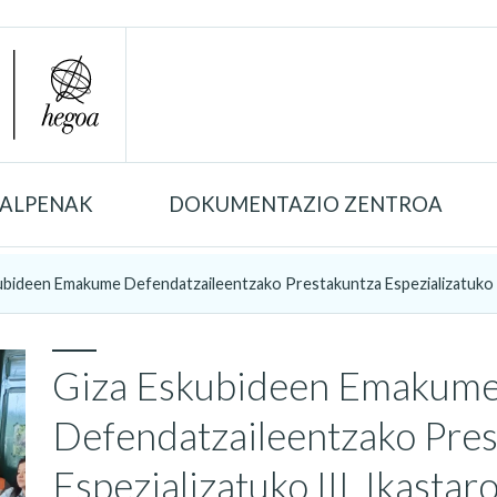
TALPENAK
DOKUMENTAZIO ZENTROA
ubideen Emakume Defendatzaileentzako Prestakuntza Espezializatuko III
Giza Eskubideen Emakum
Defendatzaileentzako Pre
Espezializatuko III. Ikastar