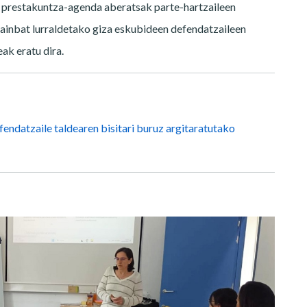
o prestakuntza-agenda aberatsak parte-hartzaileen
 hainbat lurraldetako giza eskubideen defendatzaileen
ak eratu dira.
endatzaile taldearen bisitari buruz argitaratutako