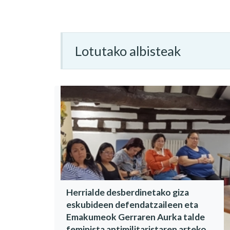
Lotutako albisteak
Herrialde desberdinetako giza
eskubideen defendatzaileen eta
Emakumeok Gerraren Aurka talde
feminista antimilitaristaren arteko