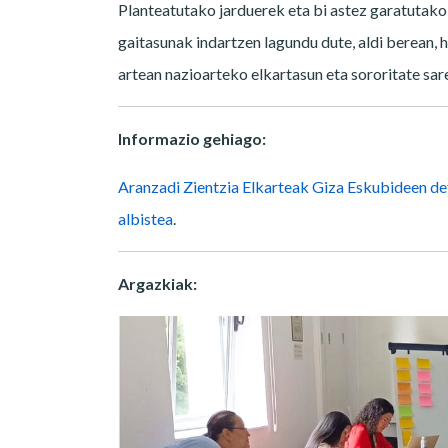
Planteatutako jarduerek eta bi astez garatutak
gaitasunak indartzen lagundu dute, aldi berean,
artean nazioarteko elkartasun eta sororitate sare
Informazio gehiago:
Aranzadi Zientzia Elkarteak Giza Eskubideen def
albistea
.
Argazkiak: