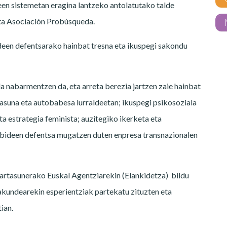
en sistemetan eragina lantzeko antolatutako talde
eta Asociación Probúsqueda.
ideen defentsarako hainbat tresna eta ikuspegi sakondu
a nabarmentzen da, eta arreta berezia jartzen zaie hainbat
rtasuna eta autobabesa lurraldeetan; ikuspegi psikosoziala
a estrategia feminista; auzitegiko ikerketa eta
ubideen defentsa mugatzen duten enpresa transnazionalen
kartasunerako Euskal Agentziarekin (Elankidetza) bildu
kundearekin esperientziak partekatu zituzten eta
ian.