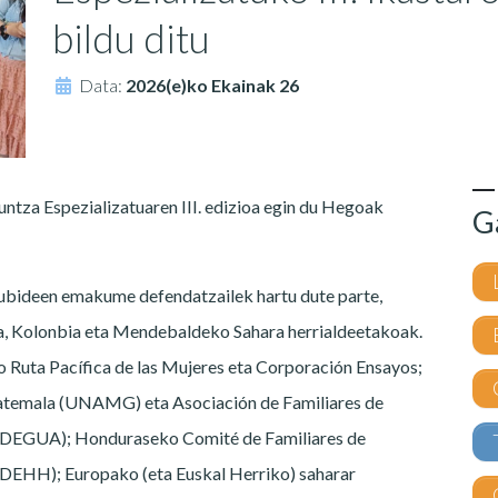
bildu ditu
Data:
2026(e)ko Ekainak 26
tza Espezializatuaren III. edizioa egin du Hegoak
G
kubideen emakume defendatzailek hartu dute parte,
a, Kolonbia eta Mendebaldeko Sahara herrialdeetakoak.
o Ruta Pacífica de las Mujeres eta Corporación Ensayos;
temala (UNAMG) eta Asociación de Familiares de
DEGUA); Honduraseko Comité de Familiares de
EHH); Europako (eta Euskal Herriko) saharar