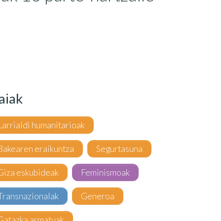
aiak
Larrialdi humanitarioak
Bakearen eraikuntza
Segurtasuna
Giza eskubideak
Feminismoak
Transnazionalak
Generoa
Gatazka armatuak