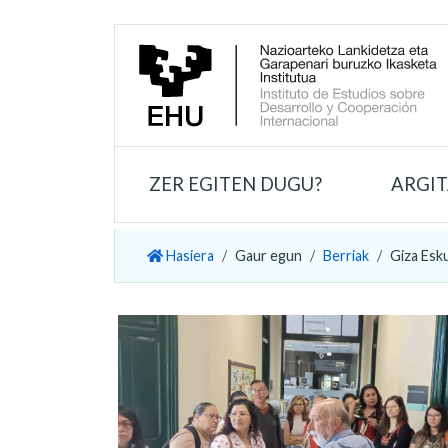
ZER EGITEN DUGU?
ARGI
Hasiera
Gaur egun
Berriak
Giza Esk