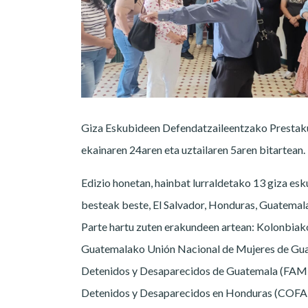
Giza Eskubideen Defendatzaileentzako Prestakun
ekainaren 24aren eta uztailaren 5aren bitartean.
Edizio honetan, hainbat lurraldetako 13 giza es
besteak beste, El Salvador, Honduras, Guatemal
Parte hartu zuten erakundeen artean: Kolonbiak
Guatemalako Unión Nacional de Mujeres de Gua
Detenidos y Desaparecidos de Guatemala (FAM
Detenidos y Desaparecidos en Honduras (COFAD