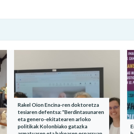
Rakel Oion Encina-ren doktoretza
tesiaren defentsa: "Berdintasunaren
eta genero-ekitatearen arloko
politikak Kolonbiako gatazka
E
armatuaren eta bakearen esparruan
b