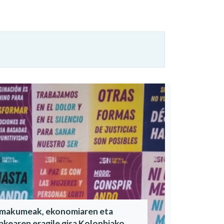
makumeak, ekonomiaren eta
akearen eragile gisa Kolonbiako