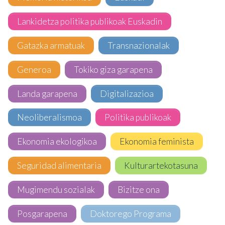
Lankidetza politika publikoak Euskadin
Gatazka armatuak
Transnazionalak
Generoa
Tokiko giza garapena
Landa garapena
Digitalizazioa
Neoliberalismoa
Politika publikoak
Ekonomia ekologikoa
Ekonomia feminista
Seguridad alimentaria
Kulturartekotasuna
Mugimendu sozialak
Bizitze ona
Posgarapena
Doktorego Programa