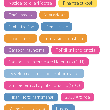
Nazioarteko lankidetza
Finantza etikoak
Feminismoak
Migrazioak
Globalizazioa
Demokrazia
Gobernantza
Trantzisiozko justizia
Garapen iraunkorra
Politiken koherentzia
Garapen Iraunkorrerako Helburuak (GIH)
Development and Cooperation master
Garapenerako Laguntza Ofiziala (GLO)
Hipar-Hego harremanak
2030 Agenda
Memoria historikoa
Euskadi