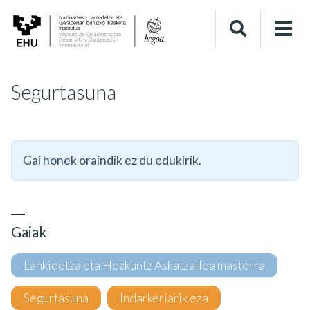
Segurtasuna
Gai honek oraindik ez du edukirik.
Gaiak
Lankidetza eta Hezkuntz Askatzailea masterra
Segurtasuna
Indarkeriarik eza