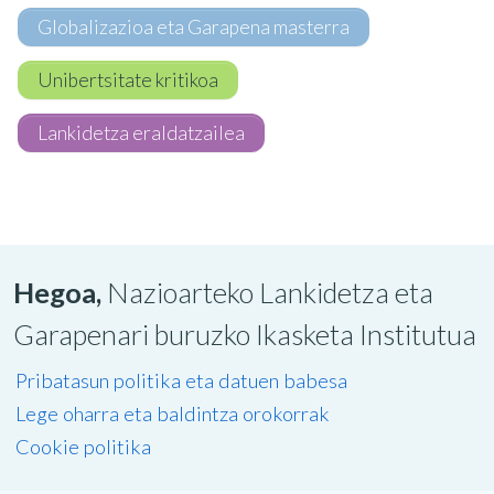
Globalizazioa eta Garapena masterra
Unibertsitate kritikoa
Lankidetza eraldatzailea
Hegoa,
Nazioarteko Lankidetza eta
Garapenari buruzko Ikasketa Institutua
Pribatasun politika eta datuen babesa
Lege oharra eta baldintza orokorrak
Cookie politika