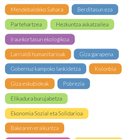
Mendebaldeko Sahara
Berditasun eza
Partehartzea
Hezkuntza askatzailea
Iraunkortasun ekologikoa
Larrialdi humanitarioak
Giza garapena
Gobernuz kampoko lankidetza
Kolonbia
Giza eskubideak
Pobrezia
Elikadura burujabetza
Ekonomia Sozial eta Solidarioa
Bakearen eraikuntza