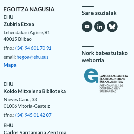
EGOITZA NAGUSIA
Sare sozialak
EHU
Zubiria Etxea
Lehendakari Agirre, 81
48015 Bilbao
tfno.:
(34) 94 601 70 91
Nork babestutako
email:
hegoa@ehu.eus
weborria
Mapa
EHU
Koldo Mitxelena Biblioteka
Nieves Cano, 33
01006 Vitoria-Gasteiz
tfno.:
(34) 945 01 42 87
EHU
Carlos Santamaría Zentroa