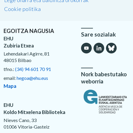
Lege oharra eta baldintza orokorrak
Cookie politika
EGOITZA NAGUSIA
Sare sozialak
EHU
Zubiria Etxea
Lehendakari Agirre, 81
48015 Bilbao
tfno.:
(34) 94 601 70 91
Nork babestutako
email:
hegoa@ehu.eus
weborria
Mapa
EHU
Koldo Mitxelena Biblioteka
Nieves Cano, 33
01006 Vitoria-Gasteiz