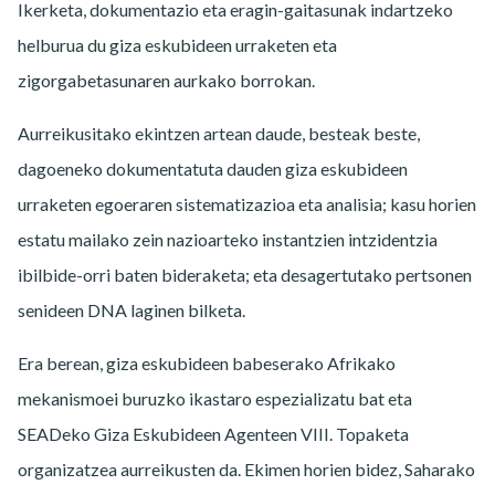
Ikerketa, dokumentazio eta eragin-gaitasunak indartzeko
helburua du giza eskubideen urraketen eta
zigorgabetasunaren aurkako borrokan.
Aurreikusitako ekintzen artean daude, besteak beste,
dagoeneko dokumentatuta dauden giza eskubideen
urraketen egoeraren sistematizazioa eta analisia; kasu horien
estatu mailako zein nazioarteko instantzien intzidentzia
ibilbide-orri baten bideraketa; eta desagertutako pertsonen
senideen DNA laginen bilketa.
Era berean, giza eskubideen babeserako Afrikako
mekanismoei buruzko ikastaro espezializatu bat eta
SEADeko Giza Eskubideen Agenteen VIII. Topaketa
organizatzea aurreikusten da. Ekimen horien bidez, Saharako