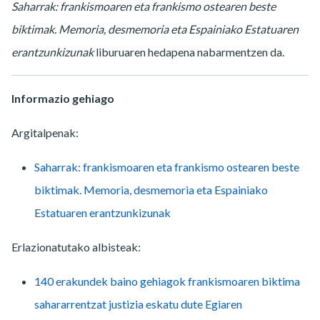
Saharrak: frankismoaren eta frankismo ostearen beste
biktimak. Memoria, desmemoria eta Espainiako Estatuaren
erantzunkizunak
liburuaren hedapena nabarmentzen da.
Informazio gehiago
Argitalpenak:
Saharrak: frankismoaren eta frankismo ostearen beste
biktimak. Memoria, desmemoria eta Espainiako
Estatuaren erantzunkizunak
Erlazionatutako albisteak:
140 erakundek baino gehiagok frankismoaren biktima
sahararrentzat justizia eskatu dute Egiaren