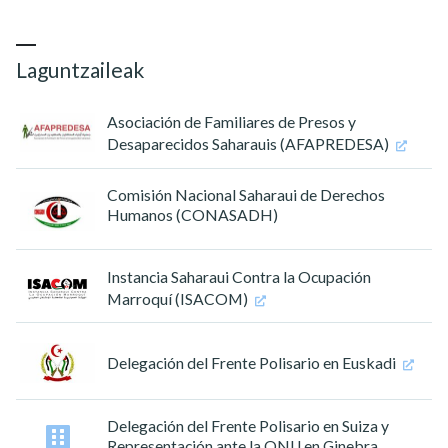
Laguntzaileak
Asociación de Familiares de Presos y
Desaparecidos Saharauis (AFAPREDESA)
Comisión Nacional Saharaui de Derechos
Humanos (CONASADH)
Instancia Saharaui Contra la Ocupación
Marroquí (ISACOM)
Delegación del Frente Polisario en Euskadi
Delegación del Frente Polisario en Suiza y
Representación ante la ONU en Ginebra