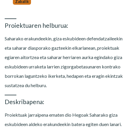
Zabalik
Proiektuaren helburua:
Saharako erakundeekin, giza eskubideen defendatzaileekin
eta saharar diasporako gazteekin elkarlanean, proiektuak
egiaren aitortzea eta saharar herriaren aurka egindako giza
eskubideen urraketa larrien zigorgabetasunaren kontrako
borrokan laguntzeko ikerketa, hedapen eta eragin ekintzak
sustatzea du helburu.
Deskribapena:
Proiektuak jarraipena ematen dio Hegoak Saharako giza
eskubideen aldeko erakundeekin batera egiten duen lanari.