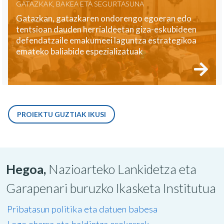
GATAZKAK, BAKEA ETA SEGURTASUNA
Gatazkan, gatazkaren ondorengo egoeran edo
tentsioan dauden herrialdeetan giza-eskubideen
defendatzaile emakumeei laguntza estrategikoa
emateko baliabide espezializatuak
PROIEKTU GUZTIAK IKUSI
Hegoa,
Nazioarteko Lankidetza eta
Garapenari buruzko Ikasketa Institutua
Pribatasun politika eta datuen babesa