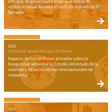
enfoque de género para mujeres víctimas de
violencia sexual durante el conflicto armado en El
Salvador
2020
GATAZKAK, BAKEA ETA SEGURTASUNA
Impacto de los conflictos armados sobre la
inseguridad alimentaria. Estudio del estado de la
cuestión y de las iniciativas internacionales de
respuesta
2020