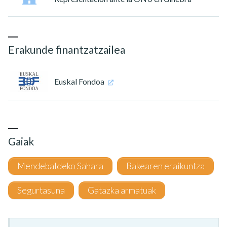
Erakunde finantzatzailea
Euskal Fondoa
Gaiak
Mendebaldeko Sahara
Bakearen eraikuntza
Segurtasuna
Gatazka armatuak