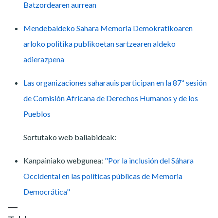
Batzordearen aurrean
Mendebaldeko Sahara Memoria Demokratikoaren
arloko politika publikoetan sartzearen aldeko
adierazpena
Las organizaciones saharauis participan en la 87ª sesión
de Comisión Africana de Derechos Humanos y de los
Pueblos
Sortutako web baliabideak:
Kanpainiako webgunea:
"Por la inclusión del Sáhara
Occidental en las políticas públicas de Memoria
Democrática"