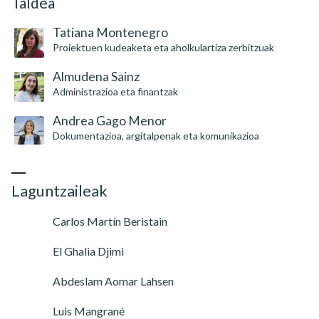
Taldea
Tatiana Montenegro
Proiektuen kudeaketa eta aholkulartiza zerbitzuak
Almudena Sainz
Administrazioa eta finantzak
Andrea Gago Menor
Dokumentazioa, argitalpenak eta komunikazioa
Laguntzaileak
Carlos Martín Beristain
El Ghalia Djimi
Abdeslam Aomar Lahsen
Luis Mangrané