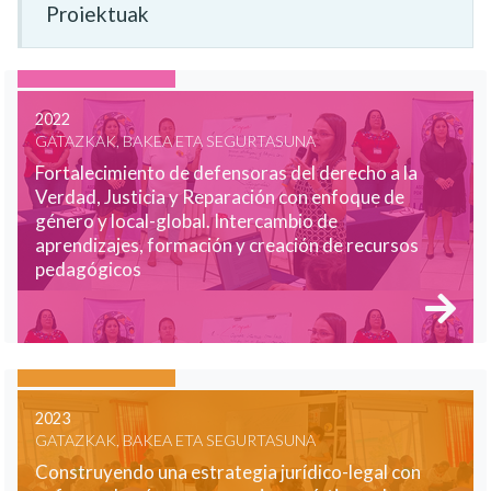
Proiektuak
2022
GATAZKAK, BAKEA ETA SEGURTASUNA
Fortalecimiento de defensoras del derecho a la
Verdad, Justicia y Reparación con enfoque de
género y local-global. Intercambio de
aprendizajes, formación y creación de recursos
pedagógicos
2023
GATAZKAK, BAKEA ETA SEGURTASUNA
Construyendo una estrategia jurídico-legal con