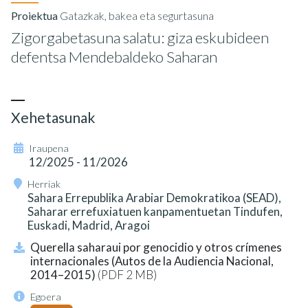
Proiektua
Gatazkak, bakea eta segurtasuna
Zigorgabetasuna salatu: giza eskubideen
defentsa Mendebaldeko Saharan
Xehetasunak
Iraupena
12/2025 - 11/2026
Herriak
Sahara Errepublika Arabiar Demokratikoa (SEAD),
Saharar errefuxiatuen kanpamentuetan Tindufen,
Euskadi, Madrid, Aragoi
Querella saharaui por genocidio y otros crímenes
internacionales (Autos de la Audiencia Nacional,
2014–2015)
(PDF 2 MB)
Egoera