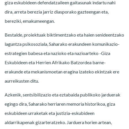
giza eskubideen defendatzaileen gaitasunak indartu nahi
dira, arreta berezia jarriz diasporako gazteengan eta,
bereziki, emakumeengan.
Bestalde, proiektuak biktimentzako eta haien senideentzako
laguntza psikosoziala, Saharako erakundeen komunikazio-
estrategien babesa eta nazioko eta nazioarteko -Giza
Eskubideen eta Herrien Afrikako Batzordea barne-
erakunde eta mekanismoetan eragina izateko ekintzak ere
aurreikusten ditu.
Azkenik, sentsibilizazio eta eztabaida publikoko jarduerak
egingo dira, Saharako herriaren memoria historikoa, giza
eskubideen urraketak eta justizia-eskubideen
aldarrikapenak gizarteratzeko. Jarduera horien artean,