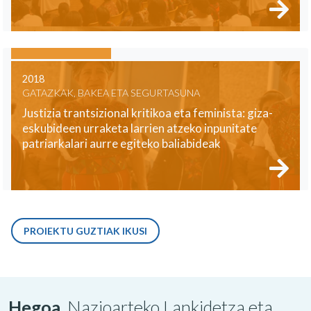
2018
GATAZKAK, BAKEA ETA SEGURTASUNA
Justizia trantsizional kritikoa eta feminista: giza-
eskubideen urraketa larrien atzeko inpunitate
patriarkalari aurre egiteko baliabideak
PROIEKTU GUZTIAK IKUSI
Hegoa,
Nazioarteko Lankidetza eta