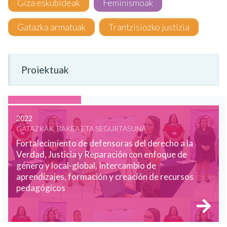
Giza eskubideak
Feminismoak
Gatazka armatuak
Trantzisiozko justizia
Proiektuak
2022
GATAZKAK, BAKEA ETA SEGURTASUNA
Fortalecimiento de defensoras del derecho a la
Verdad, Justicia y Reparación con enfoque de
género y local-global. Intercambio de
aprendizajes, formación y creación de recursos
pedagógicos