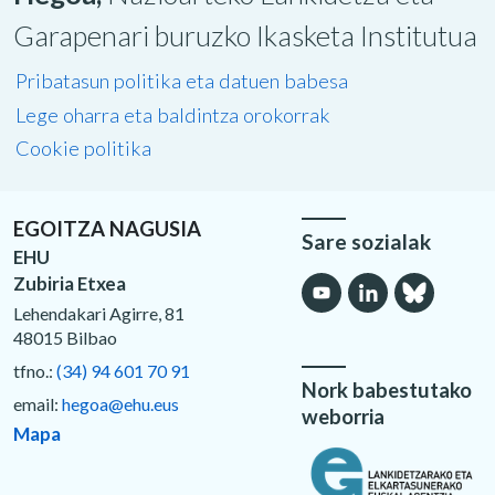
Garapenari buruzko Ikasketa Institutua
Pribatasun politika eta datuen babesa
Lege oharra eta baldintza orokorrak
Cookie politika
EGOITZA NAGUSIA
Sare sozialak
EHU
Zubiria Etxea
Lehendakari Agirre, 81
48015 Bilbao
tfno.:
(34) 94 601 70 91
Nork babestutako
email:
hegoa@ehu.eus
weborria
Mapa