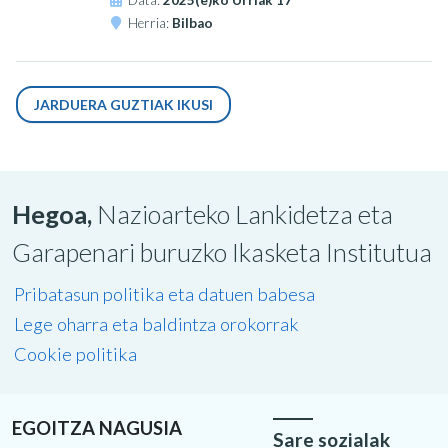
Data:
2025(e)ko Urriak 17
Herria:
Bilbao
JARDUERA GUZTIAK IKUSI
Hegoa,
Nazioarteko Lankidetza eta
Garapenari buruzko Ikasketa Institutua
Pribatasun politika eta datuen babesa
Lege oharra eta baldintza orokorrak
Cookie politika
EGOITZA NAGUSIA
Sare sozialak