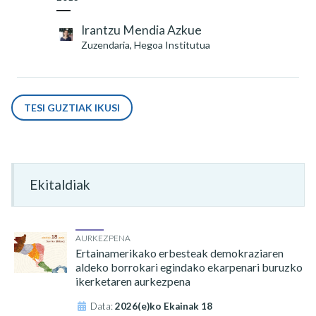
Irantzu Mendia Azkue
Zuzendaria, Hegoa Institutua
TESI GUZTIAK IKUSI
Ekitaldiak
AURKEZPENA
Ertainamerikako erbesteak demokraziaren
aldeko borrokari egindako ekarpenari buruzko
ikerketaren aurkezpena
Data:
2026(e)ko Ekainak 18