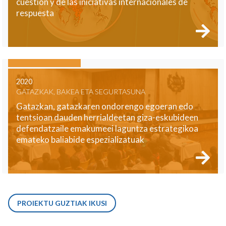
cuestión y de las iniciativas internacionales de
respuesta
2020
GATAZKAK, BAKEA ETA SEGURTASUNA
Gatazkan, gatazkaren ondorengo egoeran edo
tentsioan dauden herrialdeetan giza-eskubideen
defendatzaile emakumeei laguntza estrategikoa
emateko baliabide espezializatuak
PROIEKTU GUZTIAK IKUSI