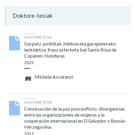
Doktore-tesiak
DOKTORE-TESIA
Gorputz-politikak, hilekoa eta garapenerako
lankidetza. Kasu azterketa bat Santa Rosa de
Copánen, Honduras
2023
Michela Accerenzi
DOKTORE-TESIA
Construcción de la paz posconflicto: divergencias
entre las organizaciones de mujeres y la
cooperación internacional en El Salvador y Bosnia-
Herzegovina.
2013