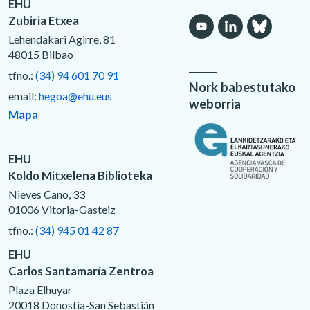
EHU
Zubiria Etxea
Lehendakari Agirre, 81
48015 Bilbao
tfno.:
(34) 94 601 70 91
Nork babestutako
email:
hegoa@ehu.eus
weborria
Mapa
EHU
Koldo Mitxelena Biblioteka
Nieves Cano, 33
01006 Vitoria-Gasteiz
tfno.:
(34) 945 01 42 87
EHU
Carlos Santamaría Zentroa
Plaza Elhuyar
20018 Donostia-San Sebastián