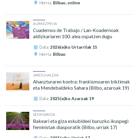
Herria:
Bilbao, online
AURKEZPENA
Cuadernos de Trabajo / Lan-Koadernoak
aldizkariaren 100. alea ospatzen dugu
Data:
2026(e)ko Urtarrilak 15
Herria:
Bilbao
JARDUNALDIA
Ahanzturaren kontra: frankismoaren biktimak
eta Mendebaldeko Sahara (Bilbo, azaroak 19)
Data:
2025(e)ko Azaroak 19
SEMINARIOA
Bakeari eta giza eskubideei buruzko ikuspegi
feministak diasporatik (Bilbo, urriak 17)