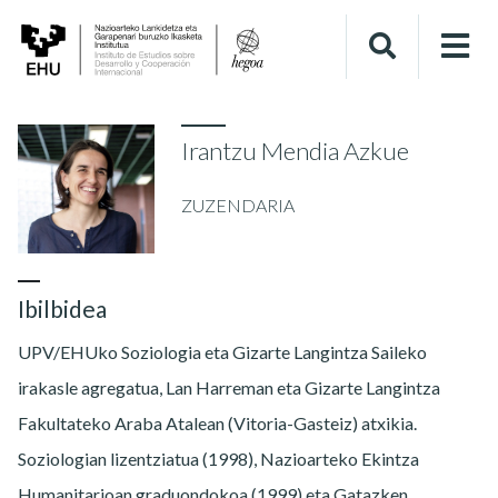
Irantzu Mendia Azkue
ZUZENDARIA
Ibilbidea
UPV/EHUko Soziologia eta Gizarte Langintza Saileko
irakasle agregatua, Lan Harreman eta Gizarte Langintza
Fakultateko Araba Atalean (Vitoria-Gasteiz) atxikia.
Soziologian lizentziatua (1998), Nazioarteko Ekintza
Humanitarioan graduondokoa (1999) eta Gatazken