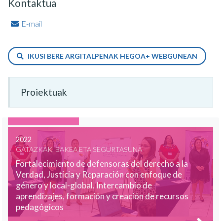
Kontaktua
E-mail
IKUSI BERE ARGITALPENAK HEGOA+ WEBGUNEAN
Proiektuak
2022
GATAZKAK, BAKEA ETA SEGURTASUNA
Fortalecimiento de defensoras del derecho a la
Verdad, Justicia y Reparación con enfoque de
género y local-global. Intercambio de
aprendizajes, formación y creación de recursos
pedagógicos