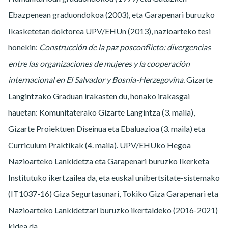
Ebazpenean graduondokoa (2003), eta Garapenari buruzko
Ikasketetan doktorea UPV/EHUn (2013), nazioarteko tesi
honekin:
Construcción de la paz posconflicto: divergencias
entre las organizaciones de mujeres y la cooperación
internacional en El Salvador y Bosnia-Herzegovina.
Gizarte
Langintzako Graduan irakasten du, honako irakasgai
hauetan: Komunitaterako Gizarte Langintza (3. maila),
Gizarte Proiektuen Diseinua eta Ebaluazioa (3. maila) eta
Curriculum Praktikak (4. maila). UPV/EHUko Hegoa
Nazioarteko Lankidetza eta Garapenari buruzko Ikerketa
Institutuko ikertzailea da, eta euskal unibertsitate-sistemako
(IT1037-16) Giza Segurtasunari, Tokiko Giza Garapenari eta
Nazioarteko Lankidetzari buruzko ikertaldeko (2016-2021)
kidea da.