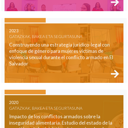
2023
GATAZKAK, BAKEA ETA SEGURTASUNA
Construyendo una estrategia jurídico-legal con
enfoque de género para mujeres víctimas de
violencia sexual durante el conflicto armado en El
Salvador
2020
GATAZKAK, BAKEA ETA SEGURTASUNA
Impacto de los conflictos armados sobre la
inseguridad alimentaria. Estudio del estado de la