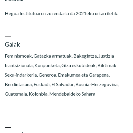
Hegoa Institutuaren zuzendaria da 2021eko urtarriletik.
Gaiak
Feminismoak, Gatazka armatuak, Bakegintza, Justizia
trantsizionala, Konponketa, Giza eskubideak, Biktimak,
Sexu-indarkeria, Generoa, Emakumea eta Garapena,
Berdintasuna, Euskadi, El Salvador, Bosnia-Herzegovina,
Guatemala, Kolonbia, Mendebaldeko Sahara