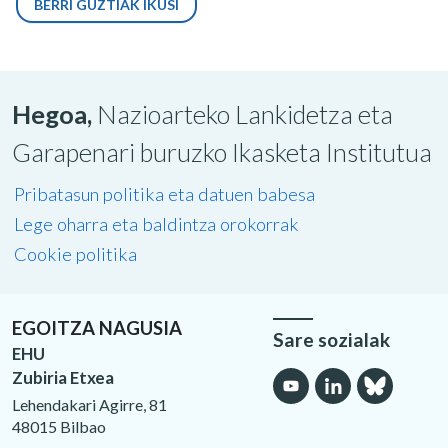
BERRI GUZTIAK IKUSI
Hegoa,
Nazioarteko Lankidetza eta
Garapenari buruzko Ikasketa Institutua
Pribatasun politika eta datuen babesa
Lege oharra eta baldintza orokorrak
Cookie politika
EGOITZA NAGUSIA
Sare sozialak
EHU
Zubiria Etxea
Lehendakari Agirre, 81
48015 Bilbao