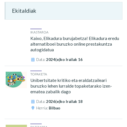
Ekitaldiak
IKASTAROA
Kaixo, Elikadura burujabetza! Elikadura eredu
alternatiboei buruzko online prestakuntza
autogidatua
Data:
2024(e)ko Irailak 16
TOPAKETA
Unibertsitate kritiko eta eraldatzaileari
buruzko lehen lurralde topaketarako izen-
ematea zabalik dago
Data:
2026(e)ko Irailak 18
Herria:
Bilbao