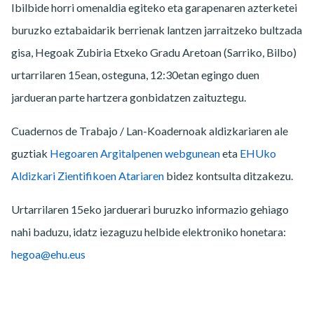
Ibilbide horri omenaldia egiteko eta garapenaren azterketei
buruzko eztabaidarik berrienak lantzen jarraitzeko bultzada
gisa, Hegoak Zubiria Etxeko Gradu Aretoan (Sarriko, Bilbo)
urtarrilaren 15ean, osteguna, 12:30etan egingo duen
jardueran parte hartzera gonbidatzen zaituztegu.
Cuadernos de Trabajo / Lan-Koadernoak aldizkariaren ale
guztiak
Hegoaren Argitalpenen webgunean
eta
EHUko
Aldizkari Zientifikoen Atariaren
bidez kontsulta ditzakezu.
Urtarrilaren 15eko jarduerari buruzko informazio gehiago
nahi baduzu, idatz iezaguzu helbide elektroniko honetara:
hegoa@ehu.eus