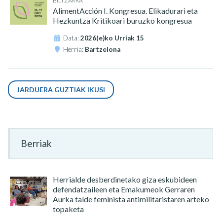
BILTZARRA
AlimentAcción I. Kongresua. Elikadurari eta
Hezkuntza Kritikoari buruzko kongresua
Data:
2026(e)ko Urriak 15
Herria:
Bartzelona
JARDUERA GUZTIAK IKUSI
Berriak
Herrialde desberdinetako giza eskubideen
defendatzaileen eta Emakumeok Gerraren
Aurka talde feminista antimilitaristaren arteko
topaketa