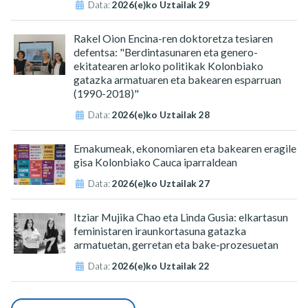
Data:
2026(e)ko Uztailak 29
Rakel Oion Encina-ren doktoretza tesiaren
defentsa: "Berdintasunaren eta genero-
ekitatearen arloko politikak Kolonbiako
gatazka armatuaren eta bakearen esparruan
(1990-2018)"
Data:
2026(e)ko Uztailak 28
Emakumeak, ekonomiaren eta bakearen eragile
gisa Kolonbiako Cauca iparraldean
Data:
2026(e)ko Uztailak 27
Itziar Mujika Chao eta Linda Gusia: elkartasun
feministaren iraunkortasuna gatazka
armatuetan, gerretan eta bake-prozesuetan
Data:
2026(e)ko Uztailak 22