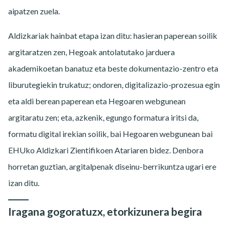
aipatzen zuela.
Aldizkariak hainbat etapa izan ditu: hasieran paperean soilik
argitaratzen zen, Hegoak antolatutako jarduera
akademikoetan banatuz eta beste dokumentazio-zentro eta
liburutegiekin trukatuz; ondoren, digitalizazio-prozesua egin
eta aldi berean paperean eta Hegoaren webgunean
argitaratu zen; eta, azkenik, egungo formatura iritsi da,
formatu digital irekian soilik, bai Hegoaren webgunean bai
EHUko Aldizkari Zientifikoen Atariaren bidez. Denbora
horretan guztian, argitalpenak diseinu-berrikuntza ugari ere
izan ditu.
Iragana gogoratuzx, etorkizunera begira