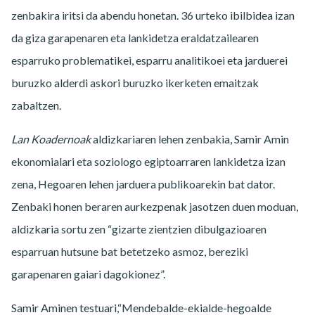
zenbakira iritsi da abendu honetan. 36 urteko ibilbidea izan
da giza garapenaren eta lankidetza eraldatzailearen
esparruko problematikei, esparru analitikoei eta jarduerei
buruzko alderdi askori buruzko ikerketen emaitzak
zabaltzen.
Lan Koadernoak
aldizkariaren lehen zenbakia, Samir Amin
ekonomialari eta soziologo egiptoarraren lankidetza izan
zena, Hegoaren lehen jarduera publikoarekin bat dator.
Zenbaki honen beraren aurkezpenak jasotzen duen moduan,
aldizkaria sortu zen “gizarte zientzien dibulgazioaren
esparruan hutsune bat betetzeko asmoz, bereziki
garapenaren gaiari dagokionez”.
Samir Aminen testuari,“Mendebalde-ekialde-hegoalde