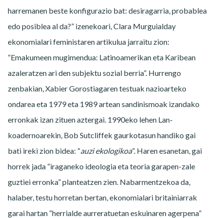
harremanen beste konfigurazio bat: desiragarria, probablea
edo posiblea al da?” izenekoari, Clara Murguialday
ekonomialari feministaren artikulua jarraitu zion:
“Emakumeen mugimendua: Latinoamerikan eta Karibean
azaleratzen ari den subjektu sozial berria”. Hurrengo
zenbakian, Xabier Gorostiagaren testuak nazioarteko
ondarea eta 1979 eta 1989 artean sandinismoak izandako
erronkak izan zituen aztergai. 1990eko lehen Lan-
koadernoarekin, Bob Sutcliffek gaurkotasun handiko gai
bati ireki zion bidea: “
auzi ekologikoa
”. Haren esanetan, gai
horrek jada “iraganeko ideologia eta teoria garapen-zale
guztiei erronka” planteatzen zien. Nabarmentzekoa da,
halaber, testu horretan bertan, ekonomialari britainiarrak
garai hartan “herrialde aurreratuetan eskuinaren agerpena”