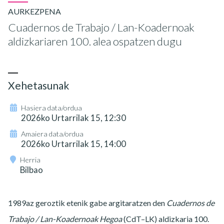
AURKEZPENA
Cuadernos de Trabajo / Lan-Koadernoak
aldizkariaren 100. alea ospatzen dugu
Xehetasunak
Hasiera data/ordua
2026ko Urtarrilak 15, 12:30
Amaiera data/ordua
2026ko Urtarrilak 15, 14:00
Herria
Bilbao
1989az geroztik etenik gabe argitaratzen den
Cuadernos de
Trabajo / Lan-Koadernoak Hegoa
(CdT–LK) aldizkaria 100.