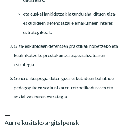
eta euskal lankidetzak lagundu ahal dituen giza-
eskubideen defendatzaile emakumeen interes
estrategikoak.
Giza-eskubideen defentsen praktikak hobetzeko eta
kualifikatzeko prestakuntza espezializatuaren
estrategia.
Genero ikuspegia duten giza-eskubideen baliabide
pedagogikoen sorkuntzaren, retroelikaduraren eta
sozializazioaren estrategia.
Aurreikusitako argitalpenak