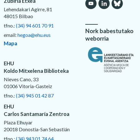
Zubiria Etxea
Lehendakari Agirre, 81
48015 Bilbao
tfno.:
(34) 94 601 70 91
Nork babestutako
email:
hegoa@ehu.eus
weborria
Mapa
EHU
Koldo Mitxelena Biblioteka
Nieves Cano, 33
01006 Vitoria-Gasteiz
tfno.:
(34) 945 01 42 87
EHU
Carlos Santamaría Zentroa
Plaza Elhuyar
20018 Donostia-San Sebastián
tfno.:
(34) 943 01 74 64