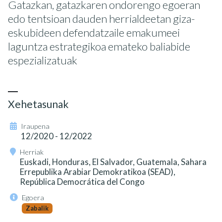
Gatazkan, gatazkaren ondorengo egoeran
edo tentsioan dauden herrialdeetan giza-
eskubideen defendatzaile emakumeei
laguntza estrategikoa emateko baliabide
espezializatuak
Xehetasunak
Iraupena
12/2020 - 12/2022
Herriak
Euskadi, Honduras, El Salvador, Guatemala, Sahara
Errepublika Arabiar Demokratikoa (SEAD),
República Democrática del Congo
Egoera
Zabalik