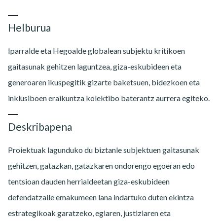
Helburua
Iparralde eta Hegoalde globalean subjektu kritikoen
gaitasunak gehitzen laguntzea, giza-eskubideen eta
generoaren ikuspegitik gizarte baketsuen, bidezkoen eta
inklusiboen eraikuntza kolektibo baterantz aurrera egiteko.
Deskribapena
Proiektuak lagunduko du biztanle subjektuen gaitasunak
gehitzen, gatazkan, gatazkaren ondorengo egoeran edo
tentsioan dauden herrialdeetan giza-eskubideen
defendatzaile emakumeen lana indartuko duten ekintza
estrategikoak garatzeko, egiaren, justiziaren eta