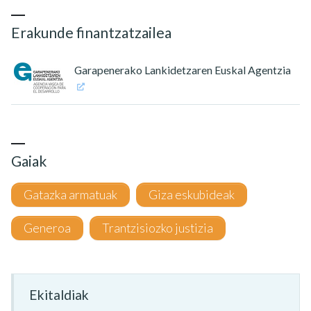
Erakunde finantzatzailea
Garapenerako Lankidetzaren Euskal Agentzia
Gaiak
Gatazka armatuak
Giza eskubideak
Generoa
Trantzisiozko justizia
Ekitaldiak