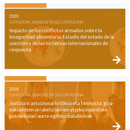
2020
GATAZKAK, BAKEA ETA SEGURTASUNA
Impacto de los conflictos armados sobre la
inseguridad alimentaria. Estudio del estado de la
cuestión y de las iniciativas internacionales de
respuesta
2018
GATAZKAK, BAKEA ETA SEGURTASUNA
Justizia trantsizional kritikoa eta feminista: giza-
eskubideen urraketa larrien atzeko inpunitate
patriarkalari aurre egiteko baliabideak