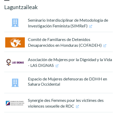
Laguntzaileak
Seminario Interdisciplinar de Metodología de
Investigación Feminista (SIMReF)
Comité de Familiares de Detenidos
Desaparecidos en Honduras (COFADEH)
Asociación de Mujeres por la Dignidad y la Vida
- LAS DIGNAS
Espacio de Mujeres defensoras de DDHH en
Sahara Occidental
Synergie des Femmes pour les victimes des
violences sexuelle de RDC