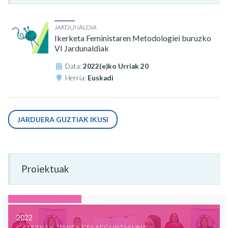
JARDUNALDIA
Ikerketa Feministaren Metodologiei buruzko
VI Jardunaldiak
Data:
2022(e)ko Urriak 20
Herria:
Euskadi
JARDUERA GUZTIAK IKUSI
Proiektuak
2022
GATAZKAK, BAKEA ETA SEGURTASUNA