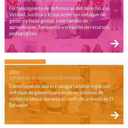
Fortalecimiento de defensoras del derecho a la
Verdad, Justicia y Reparación con enfoque de
género y local-global. Intercambio de
aprendizajes, formación y creación de recursos
pedagógicos
2023
GATAZKAK, BAKEA ETA SEGURTASUNA
Construyendo una estrategia jurídico-legal con
enfoque de género para mujeres víctimas de
violencia sexual durante el conflicto armado en El
Salvador