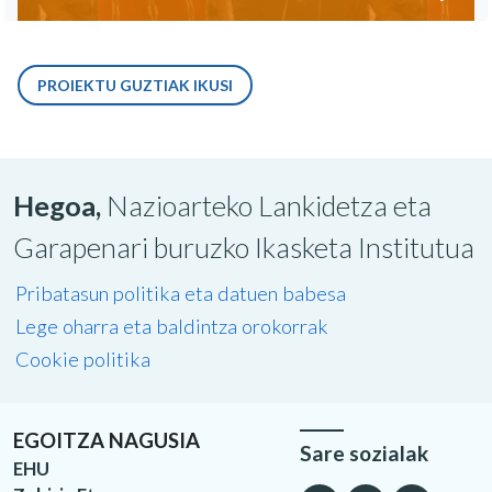
PROIEKTU GUZTIAK IKUSI
Hegoa,
Nazioarteko Lankidetza eta
Garapenari buruzko Ikasketa Institutua
Pribatasun politika eta datuen babesa
Lege oharra eta baldintza orokorrak
Cookie politika
EGOITZA NAGUSIA
Sare sozialak
EHU