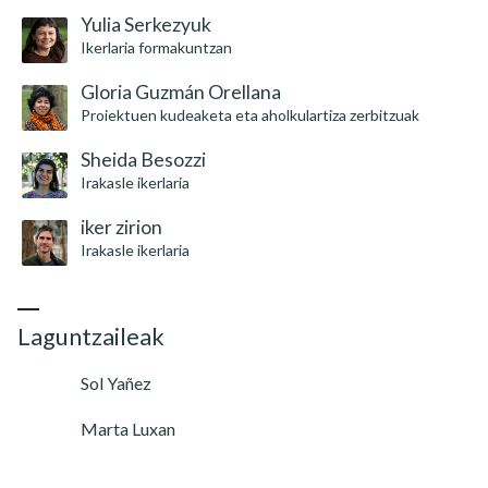
Yulia Serkezyuk
Ikerlaria formakuntzan
Gloria Guzmán Orellana
Proiektuen kudeaketa eta aholkulartiza zerbitzuak
Sheida Besozzi
Irakasle ikerlaria
iker zirion
Irakasle ikerlaria
Laguntzaileak
Sol Yañez
Marta Luxan