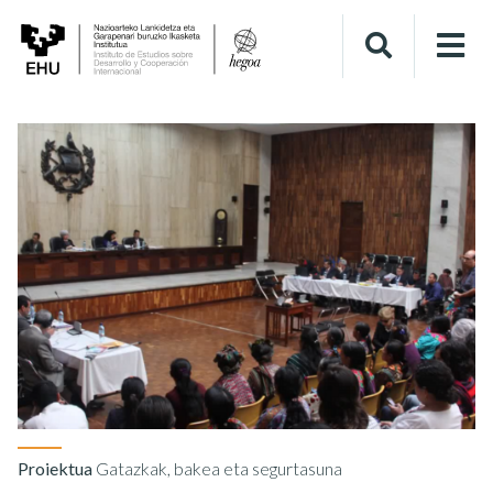
Proiektua
Gatazkak, bakea eta segurtasuna