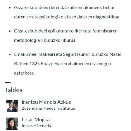
Giza-eskubideen defendatzaile emakumeek behar
duten arreta psikologiko eta sozialaren diagnostikoa.
Giza-eskubideei aplikatutako ikerketa feministaren
metodologiari buruzko liburua.
Emakumeei, Bakeari eta Segurtasunari buruzko Nazio
Batuen 1325 Ebazpenaren ahalmenen eta mugen
azterketa.
Taldea
Irantzu Mendia Azkue
Zuzendaria, Hegoa Institutua
Itziar Mujika
Irakasle ikerlaria