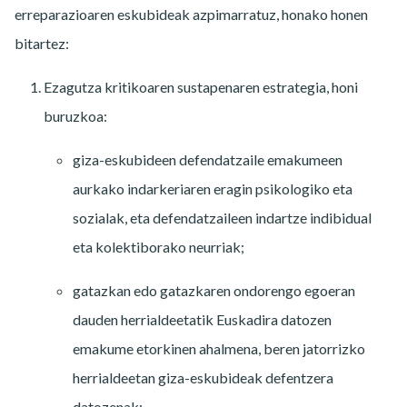
erreparazioaren eskubideak azpimarratuz, honako honen
bitartez:
Ezagutza kritikoaren sustapenaren estrategia, honi
buruzkoa:
giza-eskubideen defendatzaile emakumeen
aurkako indarkeriaren eragin psikologiko eta
sozialak, eta defendatzaileen indartze indibidual
eta kolektiborako neurriak;
gatazkan edo gatazkaren ondorengo egoeran
dauden herrialdeetatik Euskadira datozen
emakume etorkinen ahalmena, beren jatorrizko
herrialdeetan giza-eskubideak defentzera
datozenak;