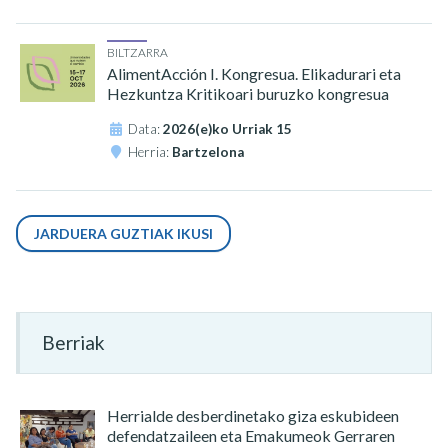
BILTZARRA
AlimentAcción I. Kongresua. Elikadurari eta
Hezkuntza Kritikoari buruzko kongresua
Data:
2026(e)ko Urriak 15
Herria:
Bartzelona
JARDUERA GUZTIAK IKUSI
Berriak
Herrialde desberdinetako giza eskubideen
defendatzaileen eta Emakumeok Gerraren