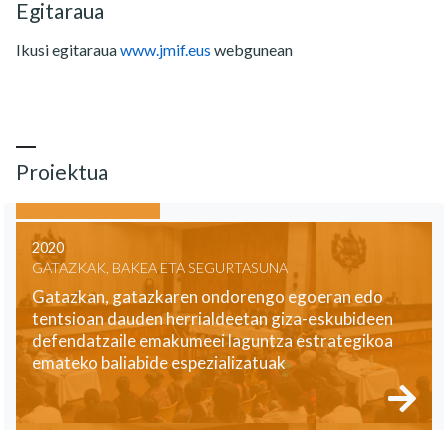
Egitaraua
Ikusi egitaraua
www.jmif.eus
webgunean
Proiektua
2020
GATAZKAK, BAKEA ETA SEGURTASUNA
Gatazkan, gatazkaren ondorengo egoeran edo
tentsioan dauden herrialdeetan giza-eskubideen
defendatzaile emakumeei laguntza estrategikoa
emateko baliabide espezializatuak