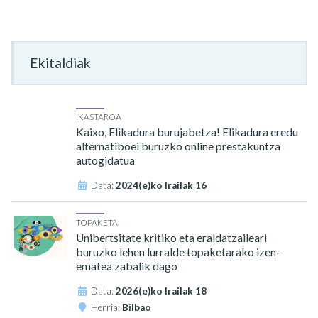
Ekitaldiak
IKASTAROA
Kaixo, Elikadura burujabetza! Elikadura eredu
alternatiboei buruzko online prestakuntza
autogidatua
Data:
2024(e)ko Irailak 16
TOPAKETA
Unibertsitate kritiko eta eraldatzaileari
buruzko lehen lurralde topaketarako izen-
ematea zabalik dago
Data:
2026(e)ko Irailak 18
Herria:
Bilbao