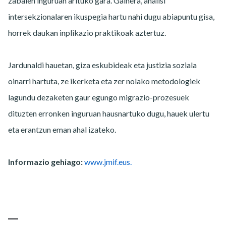
zabalen inguruan arituko gara. Gainera, analisi
intersekzionalaren ikuspegia hartu nahi dugu abiapuntu gisa,
horrek daukan inplikazio praktikoak aztertuz.
Jardunaldi hauetan, giza eskubideak eta justizia soziala
oinarri hartuta, ze ikerketa eta zer nolako metodologiek
lagundu dezaketen gaur egungo migrazio-prozesuek
dituzten erronken inguruan hausnartuko dugu, hauek ulertu
eta erantzun eman ahal izateko.
Informazio gehiago:
www.jmif.eus.