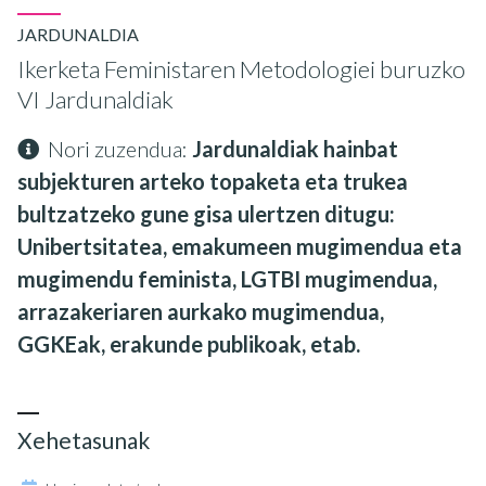
JARDUNALDIA
Ikerketa Feministaren Metodologiei buruzko
VI Jardunaldiak
Nori zuzendua:
Jardunaldiak hainbat
subjekturen arteko topaketa eta trukea
bultzatzeko gune gisa ulertzen ditugu:
Unibertsitatea, emakumeen mugimendua eta
mugimendu feminista, LGTBI mugimendua,
arrazakeriaren aurkako mugimendua,
GGKEak, erakunde publikoak, etab.
Xehetasunak