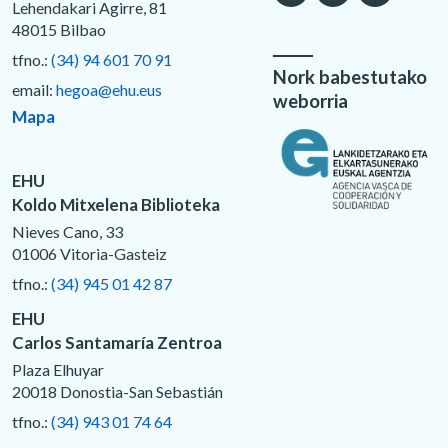
Lehendakari Agirre, 81
48015 Bilbao
tfno.:
(34) 94 601 70 91
Nork babestutako
email:
hegoa@ehu.eus
weborria
Mapa
EHU
Koldo Mitxelena Biblioteka
Nieves Cano, 33
01006 Vitoria-Gasteiz
tfno.:
(34) 945 01 42 87
EHU
Carlos Santamaría Zentroa
Plaza Elhuyar
20018 Donostia-San Sebastián
tfno.:
(34) 943 01 74 64