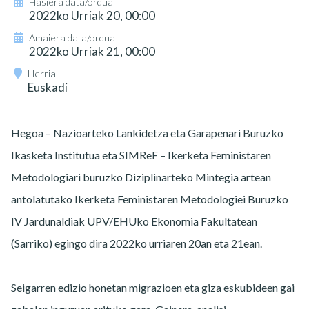
Hasiera data/ordua
2022ko Urriak 20, 00:00
Amaiera data/ordua
2022ko Urriak 21, 00:00
Herria
Euskadi
Hegoa – Nazioarteko Lankidetza eta Garapenari Buruzko
Ikasketa Institutua eta SIMReF – Ikerketa Feministaren
Metodologiari buruzko Diziplinarteko Mintegia artean
antolatutako Ikerketa Feministaren Metodologiei Buruzko
IV Jardunaldiak UPV/EHUko Ekonomia Fakultatean
(Sarriko) egingo dira 2022ko urriaren 20an eta 21ean.
Seigarren edizio honetan migrazioen eta giza eskubideen gai