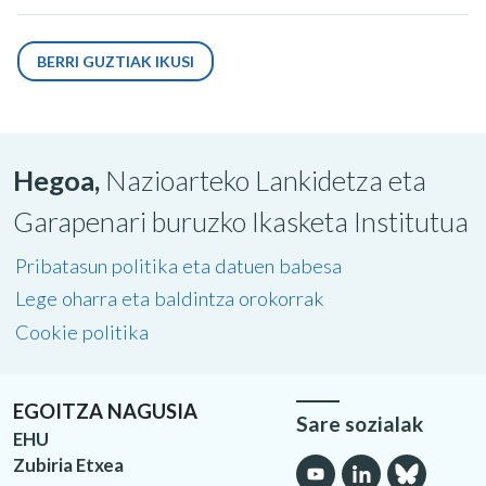
BERRI GUZTIAK IKUSI
Hegoa,
Nazioarteko Lankidetza eta
Garapenari buruzko Ikasketa Institutua
Pribatasun politika eta datuen babesa
Lege oharra eta baldintza orokorrak
Cookie politika
EGOITZA NAGUSIA
Sare sozialak
EHU
Zubiria Etxea