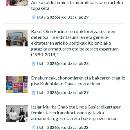
Aurka talde feminista antimilitaristaren arteko
topaketa
Data:
2026(e)ko Uztailak 29
Rakel Oion Encina-ren doktoretza tesiaren
defentsa: "Berdintasunaren eta genero-
ekitatearen arloko politikak Kolonbiako
gatazka armatuaren eta bakearen esparruan
(1990-2018)"
Data:
2026(e)ko Uztailak 28
Emakumeak, ekonomiaren eta bakearen eragile
gisa Kolonbiako Cauca iparraldean
Data:
2026(e)ko Uztailak 27
Itziar Mujika Chao eta Linda Gusia: elkartasun
feministaren iraunkortasuna gatazka
armatuetan, gerretan eta bake-prozesuetan
Data:
2026(e)ko Uztailak 22