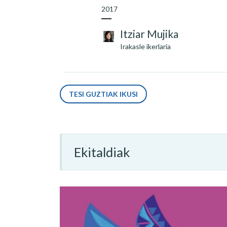
2017
Itziar Mujika
Irakasle ikerlaria
TESI GUZTIAK IKUSI
Ekitaldiak