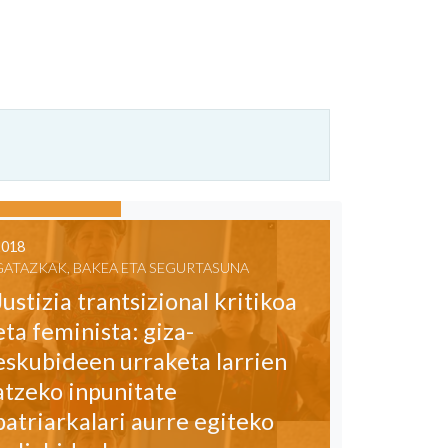
2018
GATAZKAK, BAKEA ETA SEGURTASUNA
Justizia trantsizional kritikoa
eta feminista: giza-
eskubideen urraketa larrien
atzeko inpunitate
patriarkalari aurre egiteko