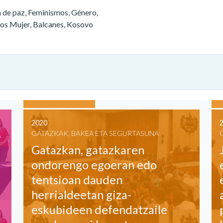
n de paz, Feminismos, Género,
os Mujer, Balcanes, Kosovo
2020
GATAZKAK, BAKEA ETA SEGURTASUNA
Gatazkan, gatazkaren
ondorengo egoeran edo
tentsioan dauden
herrialdeetan giza-
eskubideen defendatzaile