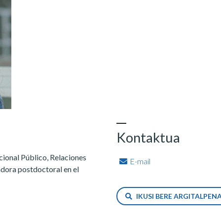
Kontaktua
ional Público, Relaciones
E-mail
adora postdoctoral en el
IKUSI BERE ARGITALPE