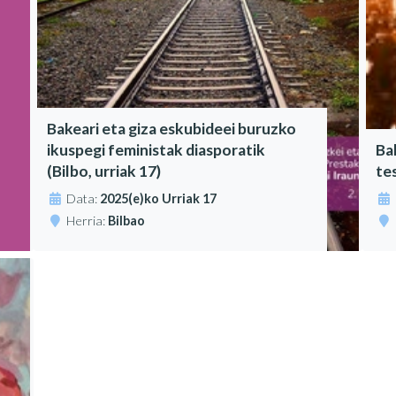
Bakeari eta giza eskubideei buruzko
ikuspegi feministak diasporatik
Ba
(Bilbo, urriak 17)
te
Data:
2025(e)ko Urriak 17
Herria:
Bilbao