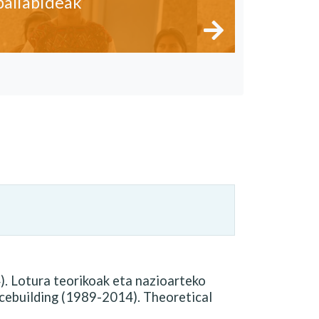
baliabideak
. Lotura teorikoak eta nazioarteko
acebuilding (1989-2014). Theoretical