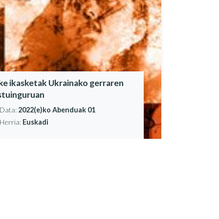
ke ikasketak Ukrainako gerraren
stuinguruan
Data:
2022(e)ko Abenduak 01
Herria:
Euskadi