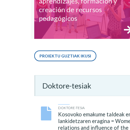
aprendizajes, formación y
creación de recursos
pedagógicos
PROIEKTU GUZTIAK IKUSI
Doktore-tesiak
DOKTORE-TESIA
Kosovoko emakume taldeak erre
lankidetzaren eragina = Women
relations and influence of the