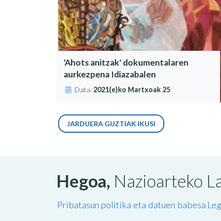
'Ahots anitzak' dokumentalaren
aurkezpena Idiazabalen
Data:
2021(e)ko Martxoak 25
JARDUERA GUZTIAK IKUSI
Hegoa,
Nazioarteko La
Pribatasun politika eta datuen babesa
Leg