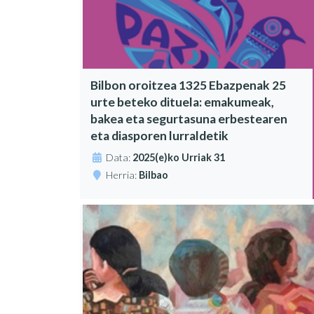
Bilbon oroitzea 1325 Ebazpenak 25
urte beteko dituela: emakumeak,
bakea eta segurtasuna erbestearen
eta diasporen lurraldetik
Data:
2025(e)ko Urriak 31
Herria:
Bilbao