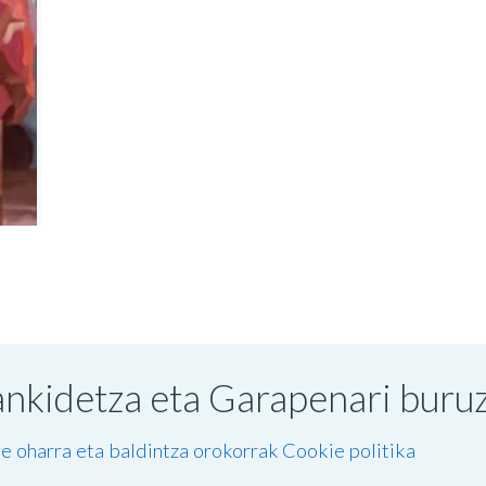
nkidetza eta Garapenari buruzk
e oharra eta baldintza orokorrak
Cookie politika