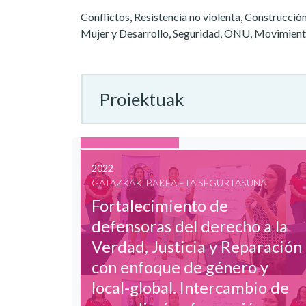
Conflictos, Resistencia no violenta, Construcció
Mujer y Desarrollo, Seguridad, ONU, Movimient
Proiektuak
2022
GATAZKAK, BAKEA ETA SEGURTASUNA
Fortalecimiento de
defensoras del derecho a la
Verdad, Justicia y Reparación
con enfoque de género y
local-global. Intercambio de