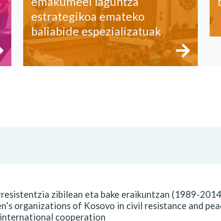
emakumeei laguntza
estrategikoa emateko
baliabide espezializatuak
sistentzia zibilean eta bake eraikuntzan (1989-2014)
’s organizations of Kosovo in civil resistance and pe
 international cooperation