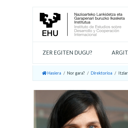
ZER EGITEN DUGU?
ARGI
Hasiera
Nor gara?
Direktorioa
Itziar