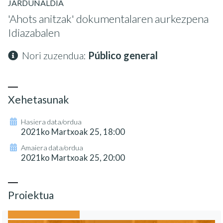
JARDUNALDIA
'Ahots anitzak' dokumentalaren aurkezpena
Idiazabalen
Nori zuzendua:
Público general
Xehetasunak
Hasiera data/ordua
2021ko Martxoak 25, 18:00
Amaiera data/ordua
2021ko Martxoak 25, 20:00
Proiektua