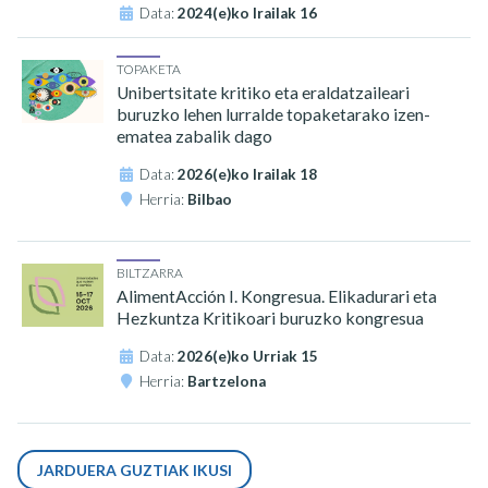
Data:
2024(e)ko Irailak 16
TOPAKETA
Unibertsitate kritiko eta eraldatzaileari
buruzko lehen lurralde topaketarako izen-
ematea zabalik dago
Data:
2026(e)ko Irailak 18
Herria:
Bilbao
BILTZARRA
AlimentAcción I. Kongresua. Elikadurari eta
Hezkuntza Kritikoari buruzko kongresua
Data:
2026(e)ko Urriak 15
Herria:
Bartzelona
JARDUERA GUZTIAK IKUSI