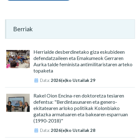
Berriak
Herrialde desberdinetako giza eskubideen
defendatzaileen eta Emakumeok Gerraren
Aurka talde feminista antimilitaristaren arteko
topaketa
Data:
2026(e)ko Uztailak 29
Rakel Oion Encina-ren doktoretza tesiaren
defentsa: "Berdintasunaren eta genero-
ekitatearen arloko politikak Kolonbiako
gatazka armatuaren eta bakearen esparruan
(1990-2018)"
Data:
2026(e)ko Uztailak 28