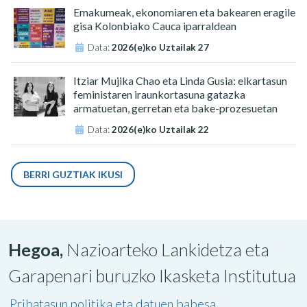
Emakumeak, ekonomiaren eta bakearen eragile
gisa Kolonbiako Cauca iparraldean
Data:
2026(e)ko Uztailak 27
Itziar Mujika Chao eta Linda Gusia: elkartasun
feministaren iraunkortasuna gatazka
armatuetan, gerretan eta bake-prozesuetan
Data:
2026(e)ko Uztailak 22
BERRI GUZTIAK IKUSI
Hegoa,
Nazioarteko Lankidetza eta
Garapenari buruzko Ikasketa Institutua
Pribatasun politika eta datuen babesa