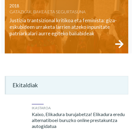
2018
GATAZKAK, BAKEA ETA SEGURTASUNA
Justizia trantsizional kritikoa eta feminista: giza-
eskubideen urraketa larrien atzeko inpunitate
patriarkalari aurre egiteko baliabideak
Ekitaldiak
IKASTAROA
Kaixo, Elikadura burujabetza! Elikadura eredu
alternatiboei buruzko online prestakuntza
autogidatua