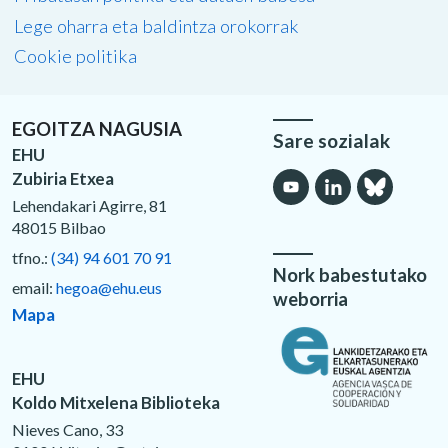
Lege oharra eta baldintza orokorrak
Cookie politika
EGOITZA NAGUSIA
Sare sozialak
EHU
Zubiria Etxea
Lehendakari Agirre, 81
48015 Bilbao
tfno.:
(34) 94 601 70 91
Nork babestutako
email:
hegoa@ehu.eus
weborria
Mapa
EHU
Koldo Mitxelena Biblioteka
Nieves Cano, 33