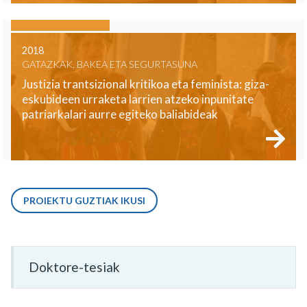
2018
GATAZKAK, BAKEA ETA SEGURTASUNA
Justizia trantsizional kritikoa eta feminista: giza-
eskubideen urraketa larrien atzeko inpunitate
patriarkalari aurre egiteko baliabideak
PROIEKTU GUZTIAK IKUSI
Doktore-tesiak