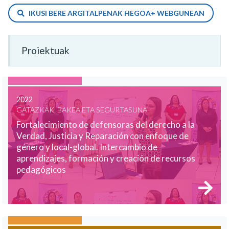
IKUSI BERE ARGITALPENAK HEGOA+ WEBGUNEAN
Proiektuak
2022
GATAZKAK, BAKEA ETA SEGURTASUNA
Fortalecimiento de defensoras del derecho a la
Verdad, Justicia y Reparación con enfoque de
género y local-global. Intercambio de
aprendizajes, formación y creación de recursos
pedagógicos