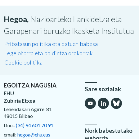
Hegoa,
Nazioarteko Lankidetza eta
Garapenari buruzko Ikasketa Institutua
Pribatasun politika eta datuen babesa
Lege oharra eta baldintza orokorrak
Cookie politika
EGOITZA NAGUSIA
Sare sozialak
EHU
Zubiria Etxea
Lehendakari Agirre, 81
48015 Bilbao
tfno.:
(34) 94 601 70 91
Nork babestutako
email:
hegoa@ehu.eus
weborria