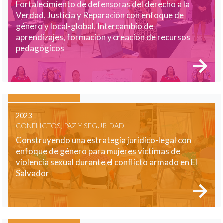
Fortalecimiento de defensoras del derecho a la
Verdad, Justicia y Reparación con enfoque de
género y local-global. Intercambio de
aprendizajes, formación y creación de recursos
pedagógicos
2023
CONFLICTOS, PAZ Y SEGURIDAD
Construyendo una estrategia jurídico-legal con
enfoque de género para mujeres víctimas de
violencia sexual durante el conflicto armado en El
Salvador