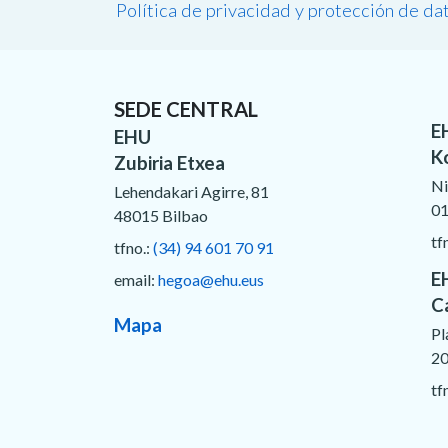
Política de privacidad y protección de da
SEDE CENTRAL
E
EHU
K
Zubiria Etxea
Ni
Lehendakari Agirre, 81
01
48015 Bilbao
tf
tfno.:
(34) 94 601 70 91
E
email:
hegoa@ehu.eus
C
Mapa
Pl
20
tf