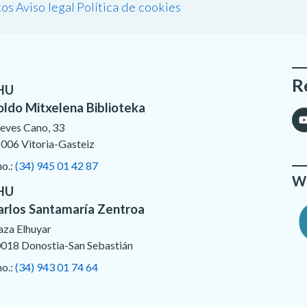
tos
Aviso legal
Política de cookies
R
HU
oldo Mitxelena Biblioteka
eves Cano, 33
006 Vitoria-Gasteiz
no.:
(34) 945 01 42 87
We
HU
arlos Santamaría Zentroa
aza Elhuyar
018 Donostia-San Sebastián
no.:
(34) 943 01 74 64