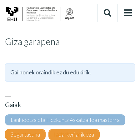
Giza garapena
Gai honek oraindik ez du edukirik.
Gaiak
Lankidetza eta Hezkuntz Askatzailea masterra
Segurtasuna
Indarkeriarik eza