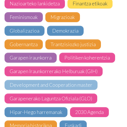
Nazioarteko lankidetza
Finantza etikoak
Feminismoak
Migrazioak
Globalizazioa
Demokrazia
Gobernantza
Trantzisiozko justizia
Garapen iraunkorra
Politiken koherentzia
Garapen Iraunkorrerako Helburuak (GIH)
Development and Cooperation master
Garapenerako Laguntza Ofiziala (GLO)
Hipar-Hego harremanak
2030 Agenda
Memoria historikoa
Euskadi