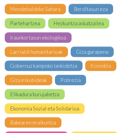
Mendebaldeko Sahara
Berditasun eza
Partehartzea
Hezkuntza askatzailea
Iraunkortasun ekologikoa
Larrialdi humanitarioak
Giza garapena
Gobernuz kampoko lankidetza
Kolonbia
Giza eskubideak
Pobrezia
Elikadura burujabetza
Ekonomia Sozial eta Solidarioa
Bakearen eraikuntza