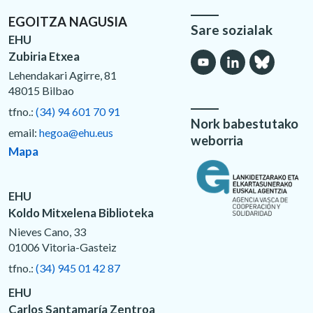
EGOITZA NAGUSIA
Sare sozialak
EHU
Zubiria Etxea
Lehendakari Agirre, 81
48015 Bilbao
tfno.:
(34) 94 601 70 91
Nork babestutako
email:
hegoa@ehu.eus
weborria
Mapa
EHU
Koldo Mitxelena Biblioteka
Nieves Cano, 33
01006 Vitoria-Gasteiz
tfno.:
(34) 945 01 42 87
EHU
Carlos Santamaría Zentroa