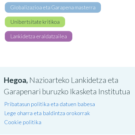
Globalizazioa eta Garapena masterra
Unibertsitate kritikoa
Lankidetza eraldatzailea
Hegoa,
Nazioarteko Lankidetza eta
Garapenari buruzko Ikasketa Institutua
Pribatasun politika eta datuen babesa
Lege oharra eta baldintza orokorrak
Cookie politika