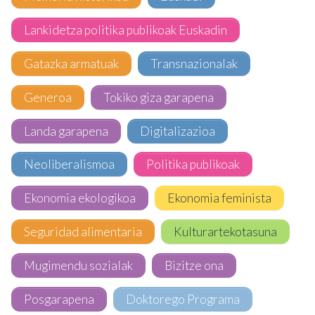
Lankidetza politika publikoak Euskadin
Gatazka armatuak
Transnazionalak
Generoa
Tokiko giza garapena
Landa garapena
Digitalizazioa
Neoliberalismoa
Politika publikoak
Ekonomia ekologikoa
Ekonomia feminista
Seguridad alimentaria
Kulturartekotasuna
Mugimendu sozialak
Bizitze ona
Posgarapena
Doktorego Programa