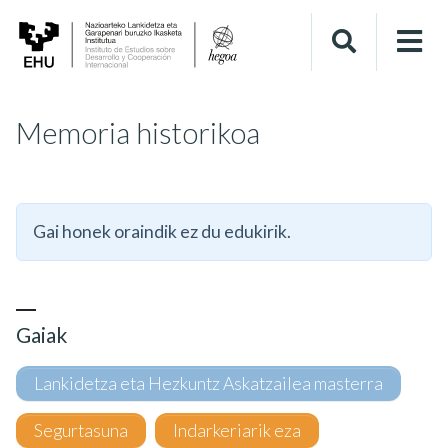
Memoria historikoa
Gai honek oraindik ez du edukirik.
Gaiak
Lankidetza eta Hezkuntz Askatzailea masterra
Segurtasuna
Indarkeriarik eza