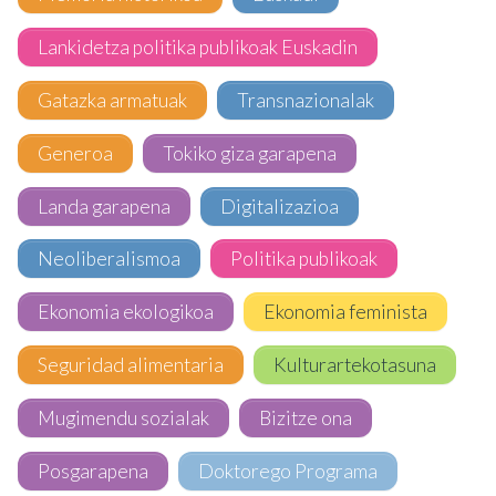
Lankidetza politika publikoak Euskadin
Gatazka armatuak
Transnazionalak
Generoa
Tokiko giza garapena
Landa garapena
Digitalizazioa
Neoliberalismoa
Politika publikoak
Ekonomia ekologikoa
Ekonomia feminista
Seguridad alimentaria
Kulturartekotasuna
Mugimendu sozialak
Bizitze ona
Posgarapena
Doktorego Programa