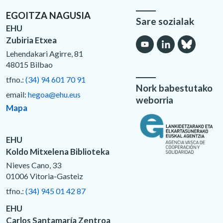
EGOITZA NAGUSIA
Sare sozialak
EHU
Zubiria Etxea
Lehendakari Agirre, 81
48015 Bilbao
tfno.:
(34) 94 601 70 91
Nork babestutako
email:
hegoa@ehu.eus
weborria
Mapa
EHU
Koldo Mitxelena Biblioteka
Nieves Cano, 33
01006 Vitoria-Gasteiz
tfno.:
(34) 945 01 42 87
EHU
Carlos Santamaría Zentroa