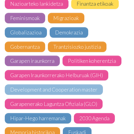
Nazioarteko lankidetza
Finantza etikoak
Feminismoak
Migrazioak
Globalizazioa
Demokrazia
Gobernantza
Trantzisiozko justizia
Garapen iraunkorra
Politiken koherentzia
Garapen Iraunkorrerako Helburuak (GIH)
Development and Cooperation master
Garapenerako Laguntza Ofiziala (GLO)
Hipar-Hego harremanak
2030 Agenda
Memoria historikoa
Euskadi