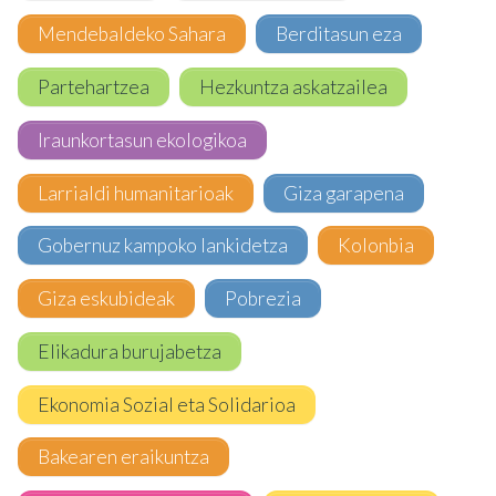
Mendebaldeko Sahara
Berditasun eza
Partehartzea
Hezkuntza askatzailea
Iraunkortasun ekologikoa
Larrialdi humanitarioak
Giza garapena
Gobernuz kampoko lankidetza
Kolonbia
Giza eskubideak
Pobrezia
Elikadura burujabetza
Ekonomia Sozial eta Solidarioa
Bakearen eraikuntza