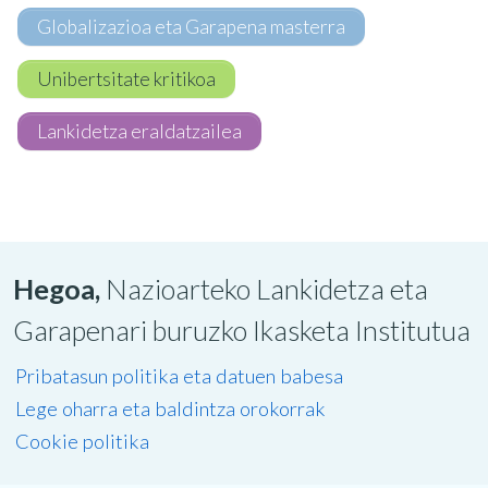
Globalizazioa eta Garapena masterra
Unibertsitate kritikoa
Lankidetza eraldatzailea
Hegoa,
Nazioarteko Lankidetza eta
Garapenari buruzko Ikasketa Institutua
Pribatasun politika eta datuen babesa
Lege oharra eta baldintza orokorrak
Cookie politika