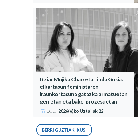
Itziar Mujika Chao eta Linda Gusia:
elkartasun feministaren
iraunkortasuna gatazka armatuetan,
gerretan eta bake-prozesuetan
Data:
2026(e)ko Uztailak 22
BERRI GUZTIAK IKUSI