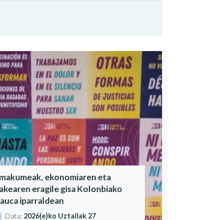
makumeak, ekonomiaren eta
akearen eragile gisa Kolonbiako
auca iparraldean
Data:
2026(e)ko Uztailak 27