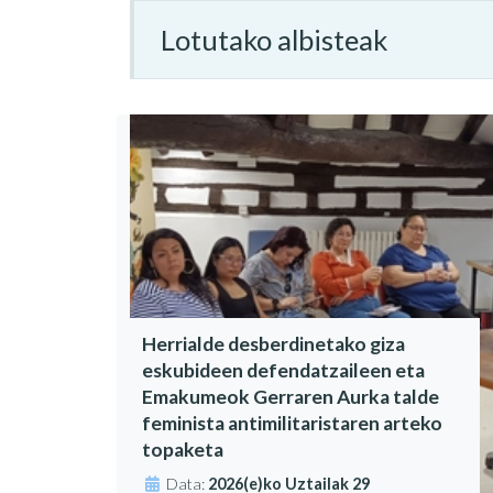
Lotutako albisteak
Herrialde desberdinetako giza
eskubideen defendatzaileen eta
Emakumeok Gerraren Aurka talde
feminista antimilitaristaren arteko
topaketa
Data:
2026(e)ko Uztailak 29