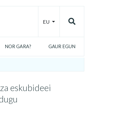
EU
NOR GARA?
GAUR EGUN
za eskubideei
 dugu