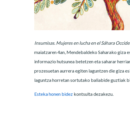
Insumisas. Mujeres en lucha en el Sáhara Occide
maiatzaren 4an, Mendebaldeko Saharako giza es
informazio hutsunea betetzen eta saharar herriar
prozesuetan aurrera egiten laguntzen die giza e
laguntza horretan sortutako baliabide guztiak bi
Esteka honen bidez
kontsulta dezakezu.