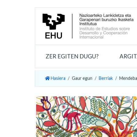
ZER EGITEN DUGU?
ARGI
Hasiera
Gaur egun
Berriak
Mendebal