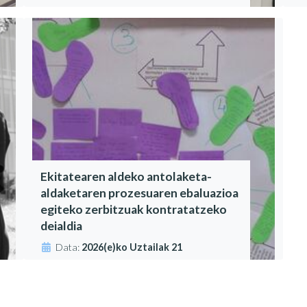
Ekitatearen aldeko antolaketa-
aldaketaren prozesuaren ebaluazioa
egiteko zerbitzuak kontratatzeko
deialdia
Data:
2026(e)ko Uztailak 21