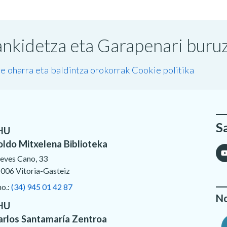
nkidetza eta Garapenari buruzk
e oharra eta baldintza orokorrak
Cookie politika
S
HU
oldo Mitxelena Biblioteka
eves Cano, 33
006 Vitoria-Gasteiz
no.:
(34) 945 01 42 87
No
HU
arlos Santamaría Zentroa