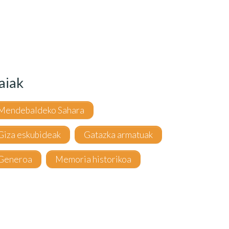
aiak
Mendebaldeko Sahara
Giza eskubideak
Gatazka armatuak
Generoa
Memoria historikoa