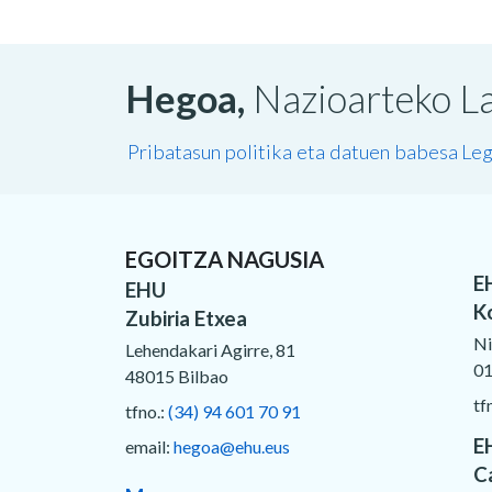
Hegoa,
Nazioarteko La
Pribatasun politika eta datuen babesa
Leg
EGOITZA NAGUSIA
E
EHU
K
Zubiria Etxea
Ni
Lehendakari Agirre, 81
01
48015 Bilbao
tf
tfno.:
(34) 94 601 70 91
E
email:
hegoa@ehu.eus
C