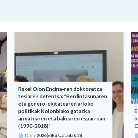
Rakel Oion Encina-ren doktoretza
tesiaren defentsa: "Berdintasunaren
eta genero-ekitatearen arloko
politikak Kolonbiako gatazka
E
armatuaren eta bakearen esparruan
b
(1990-2018)"
C
Data:
2026(e)ko Uztailak 28