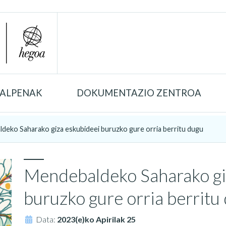
TALPENAK
DOKUMENTAZIO ZENTROA
deko Saharako giza eskubideei buruzko gure orria berritu dugu
Mendebaldeko Saharako gi
buruzko gure orria berritu
Data:
2023(e)ko Apirilak 25