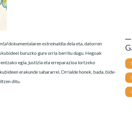
ntal
dokumentalaren estreinaldia dela eta, datorren
G
kubideei buruzko gure orria berritu dugu. Hegoak
entzako egia, justizia eta erreparazioa lortzeko
skubideen erakunde sahararrei. Orrialde honek, bada, bide-
ltzen ditu.