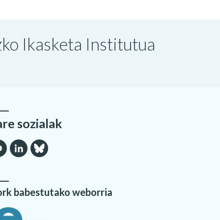
o Ikasketa Institutua
are sozialak
rk babestutako weborria