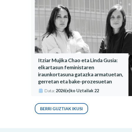
Itziar Mujika Chao eta Linda Gusia:
elkartasun feministaren
iraunkortasuna gatazka armatuetan,
gerretan eta bake-prozesuetan
Data:
2026(e)ko Uztailak 22
BERRI GUZTIAK IKUSI