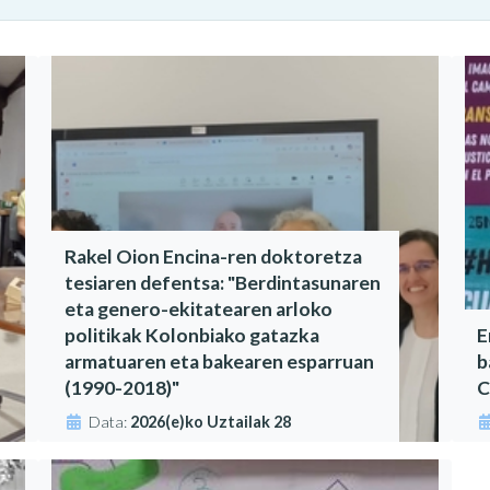
Rakel Oion Encina-ren doktoretza
tesiaren defentsa: "Berdintasunaren
eta genero-ekitatearen arloko
politikak Kolonbiako gatazka
E
armatuaren eta bakearen esparruan
b
(1990-2018)"
C
Data:
2026(e)ko Uztailak 28