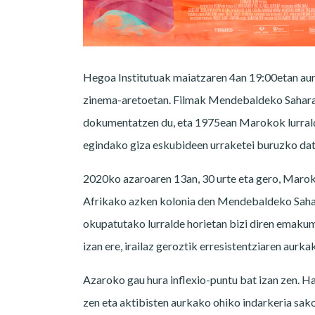
Hegoa Institutuak maiatzaren 4an 19:00etan a
zinema-aretoetan. Filmak Mendebaldeko Saharak
dokumentatzen du, eta 1975ean Marokok lurrald
egindako giza eskubideen urraketei buruzko dat
2020ko azaroaren 13an, 30 urte eta gero, Marok
Afrikako azken kolonia den Mendebaldeko Sahar
okupatutako lurralde horietan bizi diren emakum
izan ere, irailaz geroztik erresistentziaren aurk
Azaroko gau hura inflexio-puntu bat izan zen. Ha
zen eta aktibisten aurkako ohiko indarkeria sak