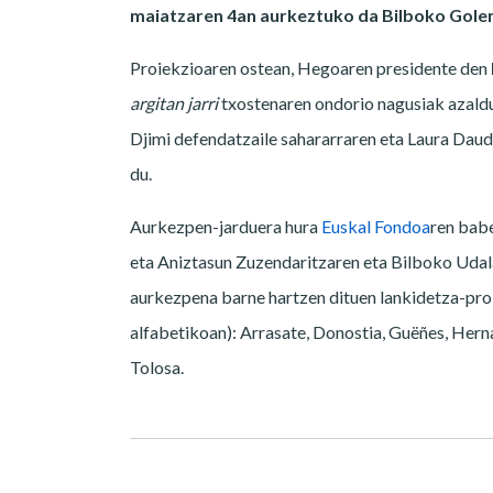
maiatzaren 4an aurkeztuko da Bilboko Gol
Proiekzioaren ostean, Hegoaren presidente den
argitan jarri
txostenaren ondorio nagusiak azaldu
Djimi defendatzaile sahararraren eta Laura Dau
du.
Aurkezpen-jarduera hura
Euskal Fondoa
ren babe
eta Aniztasun Zuzendaritzaren eta Bilboko Udal
aurkezpena barne hartzen dituen lankidetza-pro
alfabetikoan): Arrasate, Donostia, Guëñes, Herna
Tolosa.