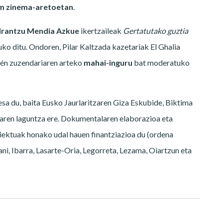
em zinema-aretoetan
.
Irantzu Mendia Azkue
ikertzaileak
Gertatutako guztia
ko ditu. Ondoren, Pilar Kaltzada kazetariak El Ghalia
dén zuzendariaren arteko
mahai-inguru
bat moderatuko
sa du, baita Eusko Jaurlaritzaren Giza Eskubide, Biktima
aren laguntza ere. Dokumentalaren elaborazioa eta
iektuak honako udal hauen finantziazioa du (ordena
ni, Ibarra, Lasarte-Oria, Legorreta, Lezama, Oiartzun eta