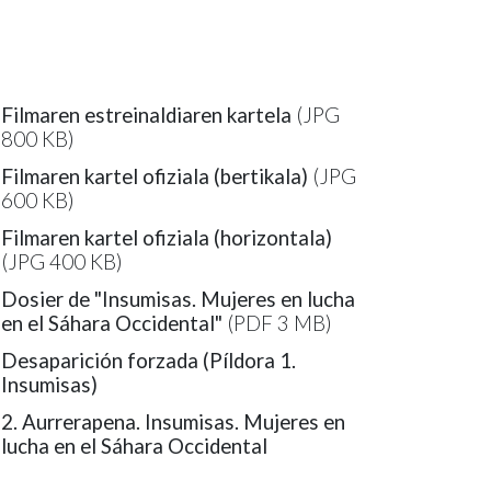
Filmaren estreinaldiaren kartela
(JPG
800 KB)
Filmaren kartel ofiziala (bertikala)
(JPG
600 KB)
Filmaren kartel ofiziala (horizontala)
(JPG 400 KB)
Dosier de "Insumisas. Mujeres en lucha
en el Sáhara Occidental"
(PDF 3 MB)
Desaparición forzada (Píldora 1.
Insumisas)
2. Aurrerapena. Insumisas. Mujeres en
lucha en el Sáhara Occidental