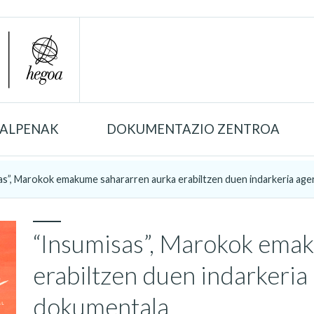
TALPENAK
DOKUMENTAZIO ZENTROA
as”, Marokok emakume sahararren aurka erabiltzen duen indarkeria ageri
“Insumisas”, Marokok ema
erabiltzen duen indarkeria
dokumentala