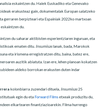
alisia eskaintzen du. Haiek Euskadiko eta Genevako
ilbideak erakusteaz gain, dokumentalak Europan salatzeko
, eta gerraren berpizteari eta Espainiak 2022ko martxoan
 eskaintzen du.
intzen du saharar aktibisten esperientziaren inguruan, eta
istikoak ematen ditu.
Insumisas
lanak, bada, Marokok
una eta irismena erregistratzen ditu, baina, batez ere,
neroaren auzitik abiatuta. Izan ere, lehen planoan kokatzen
kubideen aldeko borrokan erakusten duten indar
rrera
kolonbiarra zuzendari dituela,
Insumisas
25
titutuak egin du eta
Forward Films
etxeak produzitu du,
ndeen elkartearen finantziazioarekin. Filma hurrengo