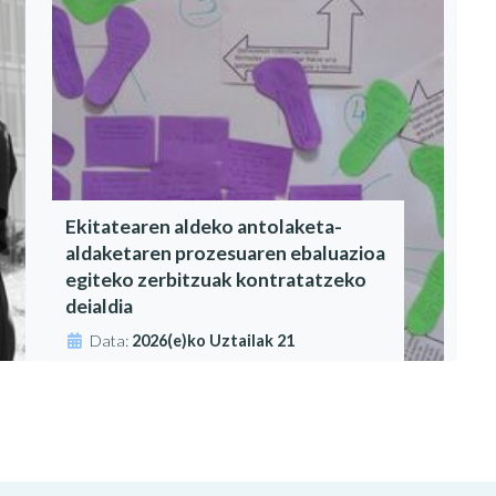
Ekitatearen aldeko antolaketa-
aldaketaren prozesuaren ebaluazioa
egiteko zerbitzuak kontratatzeko
deialdia
Data:
2026(e)ko Uztailak 21