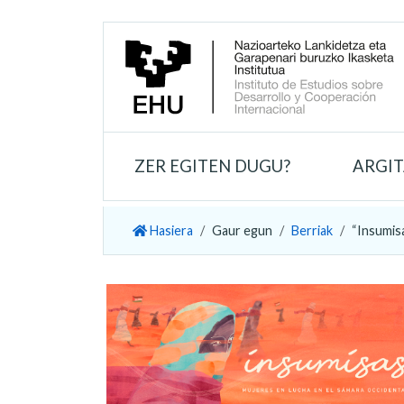
ZER EGITEN DUGU?
ARGI
Hasiera
Gaur egun
Berriak
“Insumis