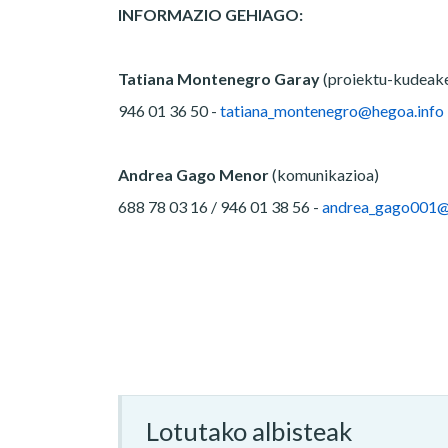
INFORMAZIO GEHIAGO:
Tatiana Montenegro Garay
(proiektu-kudeak
946 01 36 50 -
tatiana_montenegro@hegoa.info
Andrea Gago Menor
(komunikazioa)
688 78 03 16 / 946 01 38 56 -
andrea_gago001@
Lotutako albisteak