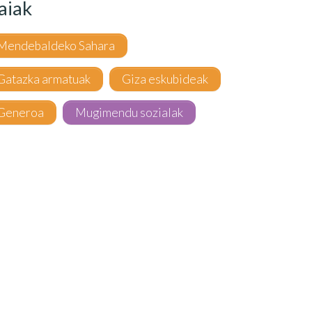
aiak
Mendebaldeko Sahara
Gatazka armatuak
Giza eskubideak
Generoa
Mugimendu sozialak