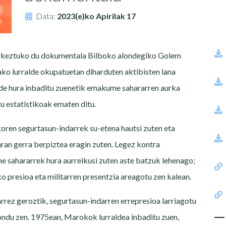
Data:
2023(e)ko Apirilak 17
urkeztuko du dokumentala Bilboko alondegiko Golem
o lurralde okupatuetan diharduten aktibisten lana
e hura inbaditu zuenetik emakume sahararren aurka
u estatistikoak ematen ditu.
oren segurtasun-indarrek su-etena hautsi zuten eta
an gerra berpiztea eragin zuten. Legez kontra
e sahararrek hura aurreikusi zuten aste batzuk lehenago;
ako presioa eta militarren presentzia areagotu zen kalean.
rrez geroztik, segurtasun-indarren errepresioa larriagotu
ondu zen. 1975ean, Marokok lurraldea inbaditu zuen,