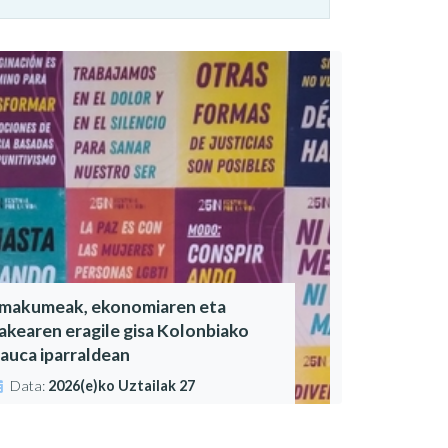
makumeak, ekonomiaren eta
akearen eragile gisa Kolonbiako
auca iparraldean
Data:
2026(e)ko Uztailak 27