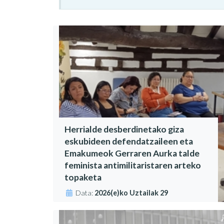
Herrialde desberdinetako giza
eskubideen defendatzaileen eta
Emakumeok Gerraren Aurka talde
feminista antimilitaristaren arteko
topaketa
Data:
2026(e)ko Uztailak 29