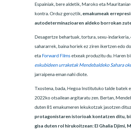
Espainiak, bere aldetik, Maroko eta Mauritaniare
kontra. Orduz geroztik,
emakumeak errepresioa
autodeterminazioaren aldeko borrokan zuten
Desagertze behartuak, tortura, sexu-indarkeria,
sahararrek, baina horiek ez ziren ikertzen edo
eta
Forward Films
etxeak produzitu du. Haren bi
eskubideen urraketak Mendebaldeko Sahara ok
jarraipena eman nahi diote.
Txostena, bada, Hegoa Institutuko talde batek et
2022ko otsailean argitaratu zen. Bertan, Mende
duten 81 emakumeren lekukotzak jasotzen dituz
protagonistaren istorioak kontatzen ditu, bi
gisa duten rol hirukoitzean: El Ghalia Djimi,