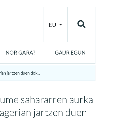
EU
NOR GARA?
GAUR EGUN
an jartzen duen dok...
kume sahararren aurka
 agerian jartzen duen