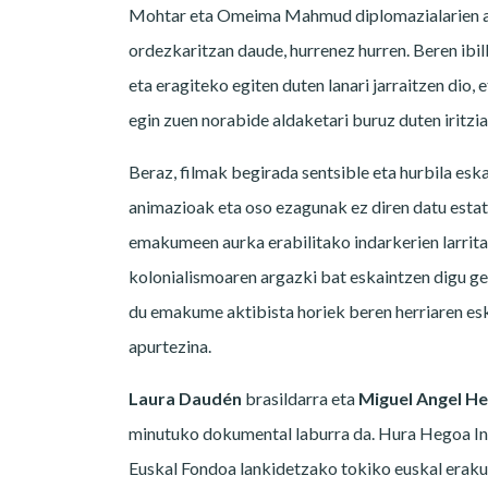
Mohtar eta Omeima Mahmud diplomazialarien an
ordezkaritzan daude, hurrenez hurren. Beren ib
eta eragiteko egiten duten lanari jarraitzen dio
egin zuen norabide aldaketari buruz duten iritzia
Beraz, filmak begirada sentsible eta hurbila eska
animazioak eta oso ezagunak ez diren datu estat
emakumeen aurka erabilitako indarkerien larritas
kolonialismoaren argazki bat eskaintzen digu ge
du emakume aktibista horiek beren herriaren es
apurtezina.
Laura Daudén
brasildarra eta
Miguel Angel He
minutuko dokumental laburra da. Hura Hegoa Ins
Euskal Fondoa lankidetzako tokiko euskal eraku